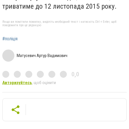
триватиме до 12 листопада 2015 року.
Якщо ви помітили помилку, виділіть необхідний текст і натисніть Ctrl + Enter, щоб
повідомити про це редакцію
#поліція
Матусевич Артур Вадимович
0,0
Авторизуйтесь
, щоб оцінити