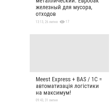
металлический. Евробак
железный для мусора,
отходов
17
13:13, 26 липня
Meest Express + BAS / 1C =
автоматизація логістики
на максимум!
09:43, 31 липня