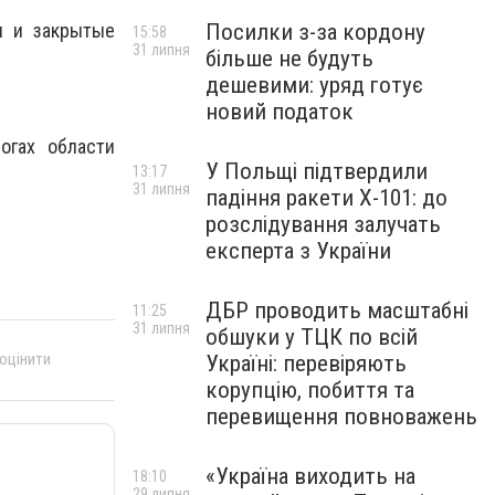
Посилки з-за кордону
ы и закрытые
15:58
31 липня
більше не будуть
дешевими: уряд готує
новий податок
огах области
У Польщі підтвердили
13:17
31 липня
падіння ракети Х-101: до
розслідування залучать
експерта з України
ДБР проводить масштабні
11:25
31 липня
обшуки у ТЦК по всій
 оцінити
Україні: перевіряють
корупцію, побиття та
перевищення повноважень
«Україна виходить на
18:10
29 липня