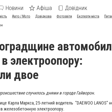
Новини
Афіша
Довідник
мість
Авто / Мото
Довідкова
Фотозвіти
Експерти міста
Пита
ое
воградщине автомобил
 в электроопору:
ли двое
роисшествие случилось днями в городе Гайворон.
улице Карла Маркса, 25-летний водитель "DAEWOO LANOS" н
 в железобетонную электроопору.