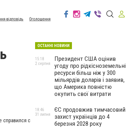
ння-відповідь
Оголошення
ОСТАННІ НОВИНИ
ь
Президент США оцінив
15:18
2 серпня
угоду про рідкісноземельні
ресурси більш ніж у 300
мільярдів доларів і заявив,
що Америка повністю
окупить свої витрати
ЄС продовжив тимчасовий
18:46
31 липня
захист українців до 4
е справился с
березня 2028 року