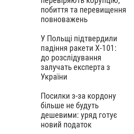
перевіряють корупцію,
побиття та перевищення
повноважень
У Польщі підтвердили
падіння ракети Х-101:
до розслідування
залучать експерта з
України
Посилки з-за кордону
більше не будуть
дешевими: уряд готує
новий податок