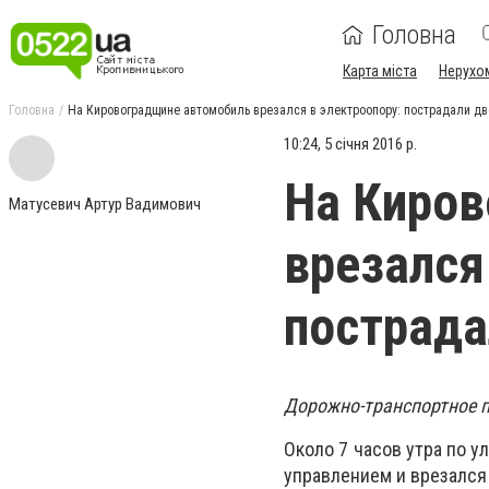
Головна
Карта міста
Нерухо
Головна
На Кировоградщине автомобиль врезался в электроопору: пострадали дв
10:24, 5 січня 2016 р.
На Киро
Матусевич Артур Вадимович
врезался
пострада
Дорожно-транспортное п
Около 7 часов утра по 
управлением и врезался