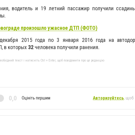
ения, водитель и 19 летний пассажир получили ссадин
мы.
овограде произошло ужасное ДТП (ФОТО)
екабря 2015 года по 3 января 2016 года на автодор
П, в которых
32
человека получили ранения.
бхідний текст і натисніть Ctrl + Enter, щоб повідомити про це редакцію
0,0
Оцініть першим
Авторизуйтесь
, щоб