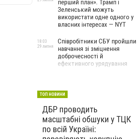
перший план». Трамп і
Зеленський можуть
використати одне одного у
власних інтересах — NYT
Співробітники СБУ пройшли
18:03
29 липня
навчання зі зміцнення
доброчесності й
ефективного урядування
Іран намагався раптово
16:00
29 липня
атакувати американські
війська: у CENTCOM
ТОП НОВИНИ
заявили про перехоплення
ДБР проводить
всіх ракет
масштабні обшуки у ТЦК
по всій Україні: