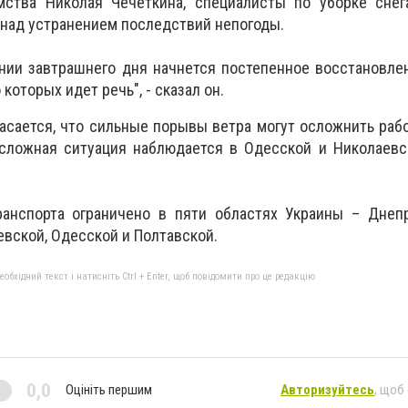
ства Николая Чечеткина, специалисты по уборке снег
над устранением последствий непогоды.
ении завтрашнего дня начнется постепенное восстановл
 которых идет речь", - сказал он.
асается, что сильные порывы ветра могут осложнить раб
 сложная ситуация наблюдается в Одесской и Николаевс
анспорта ограничено в пяти областях Украины – Днепр
евской, Одесской и Полтавской.
бхідний текст і натисніть Ctrl + Enter, щоб повідомити про це редакцію
0,0
Оцініть першим
Авторизуйтесь
, щоб