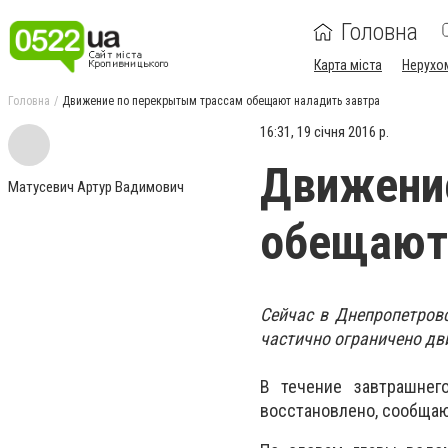
Головна
Карта міста
Нерухо
Головна
Движение по перекрытым трассам обещают наладить завтра
16:31, 19 січня 2016 р.
Движени
Матусевич Артур Вадимович
обещают 
Сейчас в Днепропетровс
частично ограничено дв
В течение завтрашнег
восстановлено, сообщаю