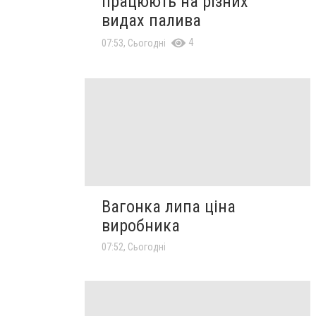
працюють на різних
видах палива
4
07:53, Сьогодні
Вагонка липа ціна
виробника
07:52, Сьогодні