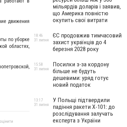
а работают в
мільярдів доларів і заявив,
що Америка повністю
окупить свої витрати
ение движения
ЄС продовжив тимчасовий
18:46
оты по уборке
31 липня
захист українців до 4
кой областях,
березня 2028 року
Посилки з-за кордону
15:58
опетровской,
31 липня
більше не будуть
дешевими: уряд готує
новий податок
У Польщі підтвердили
13:17
31 липня
падіння ракети Х-101: до
розслідування залучать
експерта з України
 оцінити