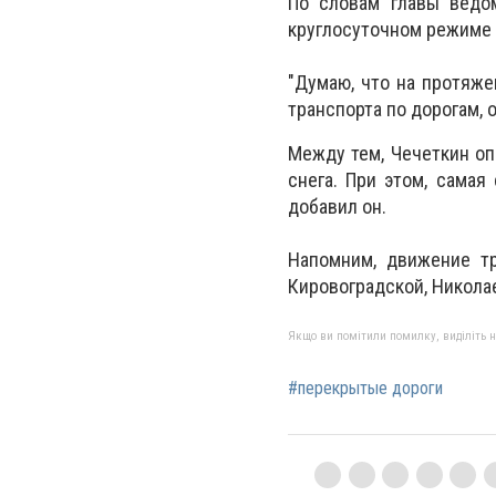
По словам главы ведом
круглосуточном режиме 
"Думаю, что на протяж
транспорта по дорогам, о
Между тем, Чечеткин оп
снега. При этом, самая
добавил он.
Напомним, движение тр
Кировоградской, Никола
Якщо ви помітили помилку, виділіть нео
#перекрытые дороги