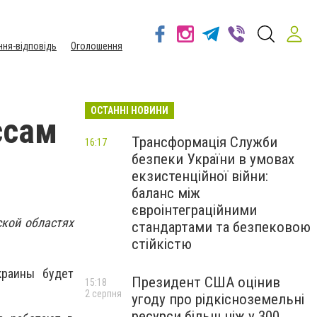
ння-відповідь
Оголошення
ОСТАННІ НОВИНИ
ссам
Трансформація Служби
16:17
безпеки України в умовах
екзистенційної війни:
баланс між
євроінтеграційними
ской областях
стандартами та безпековою
стійкістю
краины будет
Президент США оцінив
15:18
2 серпня
угоду про рідкісноземельні
ресурси більш ніж у 300