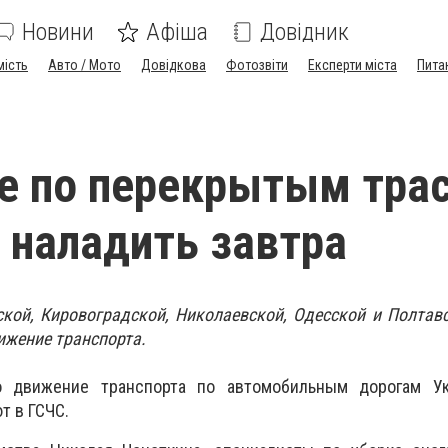
Новини
Афіша
Довідник
мість
Авто / Мото
Довідкова
Фотозвіти
Експерти міста
Пита
е по перекрытым тра
наладить завтра
кой, Кировоградской, Николаевской, Одесской и Полтав
ижение транспорта.
о движение транспорта по автомобильным дорогам У
т в ГСЧС.