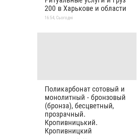
Ритуальные услуги и груз
200 в Харькове и области
16:54, Сьогодні
Поликарбонат сотовый и
монолитный - бронзовый
(бронза), бесцветный,
прозрачный.
Кропивницький.
Кропивницкий