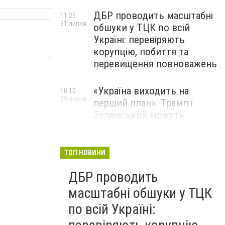
ДБР проводить масштабні
11:25
31 липня
обшуки у ТЦК по всій
Україні: перевіряють
корупцію, побиття та
перевищення повноважень
«Україна виходить на
18:10
29 липня
перший план». Трамп і
Зеленський можуть
використати одне одного у
власних інтересах — NYT
ТОП НОВИНИ
Співробітники СБУ пройшли
18:03
ДБР проводить
29 липня
навчання зі зміцнення
доброчесності й
масштабні обшуки у ТЦК
ефективного урядування
по всій Україні: