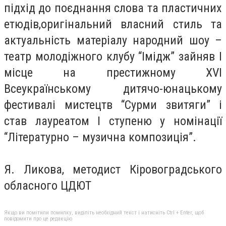
підхід до поєднання слова та пластичних
етюдів,оригінальний власний стиль та
актуальність матеріалу народний шоу –
театр молодіжного клубу “Імідж” зайняв І
місце на престижному XVІ
Всеукраїнському дитячо-юнацькому
фестивалі мистецтв “Сурми звитяги” і
став лауреатом I ступеню у номінації
“Літературно – музична композиція”.
Я. Ликова, методист Кіровоградського
обласного ЦДЮТ
Якщо ви помітили помилку, виділіть необхідний текст і натисніть Ctrl + Enter, щоб
повідомити про це редакцію