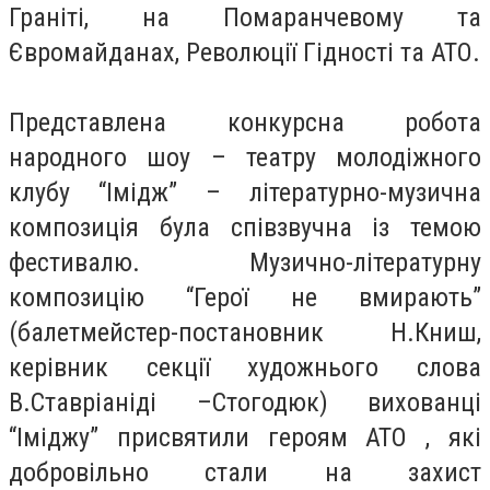
Граніті, на Помаранчевому та
Євромайданах, Революції Гідності та АТО.
Представлена конкурсна робота
народного шоу – театру молодіжного
клубу “Імідж” – літературно-музична
композиція була співзвучна із темою
фестивалю. Музично-літературну
композицію “Герої не вмирають”
(балетмейстер-постановник Н.Книш,
керівник секції художнього слова
В.Ставріаніді –Стогодюк) вихованці
“Іміджу” присвятили героям АТО , які
добровільно стали на захист