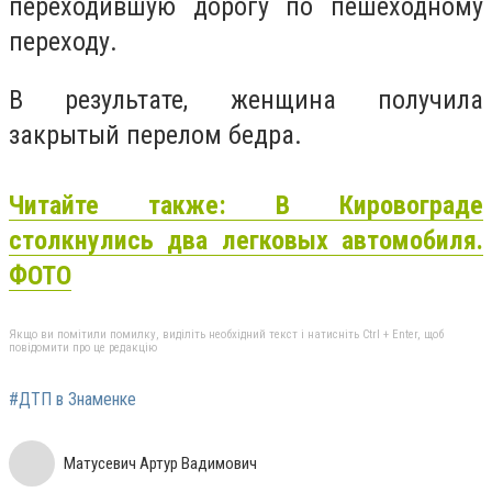
переходившую дорогу по пешеходному
переходу.
В результате, женщина получила
закрытый перелом бедра.
Читайте также: В Кировограде
столкнулись два легковых автомобиля.
ФОТО
Якщо ви помітили помилку, виділіть необхідний текст і натисніть Ctrl + Enter, щоб
повідомити про це редакцію
#ДТП в Знаменке
Матусевич Артур Вадимович