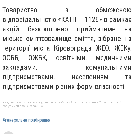
Товариство з обмеженою
відповідальністю «КАТП – 1128» в рамках
акцій безкоштовно прийматиме на
міське сміттєзвалище сміття, зібране на
території міста Кіровограда ЖЕО, ЖЕКу,
ОСББ, ОЖБК, освітніми, медичними
закладами, комунальними
підприємствами, населенням та
підприємствами різних форм власності
Якщо ви помітили помилку, виділіть необхідний текст і натисніть Ctrl + Enter, щоб
повідомити про це редакцію
#генеральне прибирання