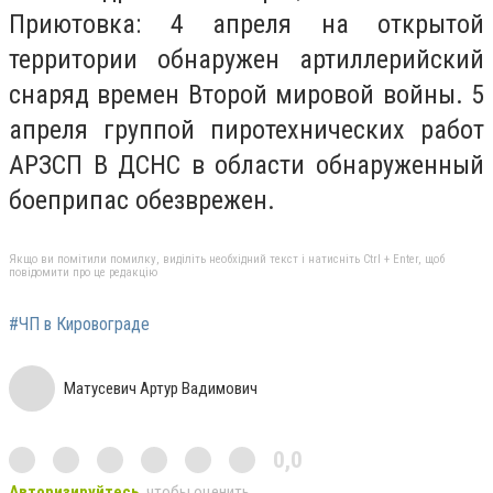
Приютовка: 4 апреля на открытой
территории обнаружен артиллерийский
снаряд времен Второй мировой войны. 5
апреля группой пиротехнических работ
АРЗСП В ДСНС в области обнаруженный
боеприпас обезврежен.
Якщо ви помітили помилку, виділіть необхідний текст і натисніть Ctrl + Enter, щоб
повідомити про це редакцію
#ЧП в Кировограде
Матусевич Артур Вадимович
0,0
Авторизируйтесь
, чтобы оценить