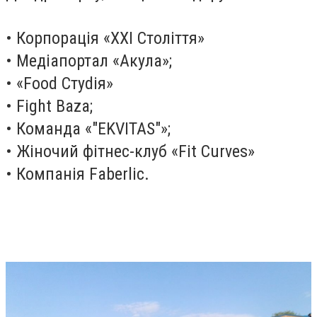
• Корпорація «ХХІ Століття»
• Медіапортал «Акула»;
• «Food Стуdія»
• Fight Baza;
• Команда «"EKVITAS"»;
• Жіночий фітнес-клуб «Fit Curves»
• Компанія Faberlic.