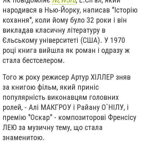
народився в Нью-Йорку, написав "Історію
кохання", коли йому було 32 роки і він
викладав класичну літературу в
Єльському університеті (США). У 1970
році книга вийшла як роман і одразу ж
стала бестселером.
Того ж року режисер Артур ХІЛЛЕР зняв
за книгою фільм, який приніс
популярність виконавцям головних
ролей, - Алі МАКГРОУ і Райану О`НІЛУ, і
премію "Оскар" - композиторові Френсісу
ЛЕЮ за музичну тему, що стала
знаменитою.