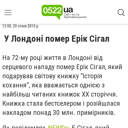
12:00, 20 січня 2010 р.
У Лондоні помер Ерік Сігал
На 72-му році життя в Лондоні від
серцевого нападу помер Ерік Сігал, який
подарував світову книжку “Історія
кохання”, яка вважається однією з
найбільш читаних книжок ХХ сторіччя.
Книжка стала бестселером і розійшлася
накладом понад 30 млн. примірників.
Як повідомляє
NEWSru
, Е.Сігал, який