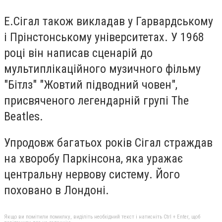
Е.Сігал також викладав у Гарвардському
і Прінстонському університетах. У 1968
році він написав сценарій до
мультиплікаційного музичного фільму
"Бітлз" "Жовтий підводний човен",
присвяченого легендарній групі The
Beatles.
Упродовж багатьох років Сігал страждав
на хворобу Паркінсона, яка уражає
центральну нервову систему. Його
поховано в Лондоні.
Якщо ви помітили помилку, виділіть необхідний текст і натисніть Ctrl + Enter, щоб