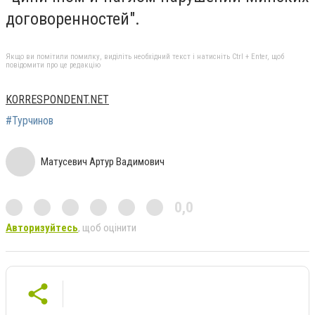
договоренностей".
Якщо ви помітили помилку, виділіть необхідний текст і натисніть Ctrl + Enter, щоб
повідомити про це редакцію
KORRESPONDENT.NET
#Турчинов
Матусевич Артур Вадимович
0,0
Авторизуйтесь
, щоб оцінити