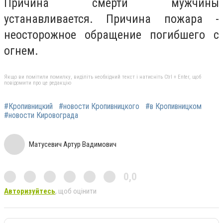
Причина смерти мужчины
устанавливается. Причина пожара -
неосторожное обращение погибшего с
огнем.
Якщо ви помітили помилку, виділіть необхідний текст і натисніть Ctrl + Enter, щоб
повідомити про це редакцію
#Кропивницкий
#новости Кропивницкого
#в Кропивницком
#новости Кировограда
Матусевич Артур Вадимович
0,0
Авторизуйтесь
, щоб оцінити