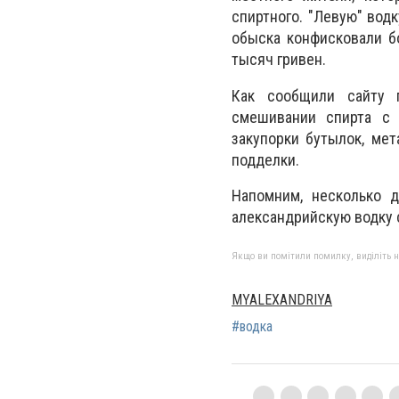
спиртного. "Левую" вод
обыска конфисковали б
тысяч гривен.
Как сообщили сайту п
смешивании спирта с 
закупорки бутылок, мет
подделки.
Напомним, несколько д
александрийскую водку 
Якщо ви помітили помилку, виділіть нео
MYALEXANDRIYA
#водка