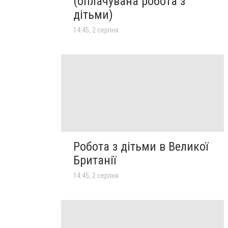
(оплачувана робота з
дітьми)
14:45, 2 серпня
Робота з дітьми в Великої
Британії
14:45, 2 серпня