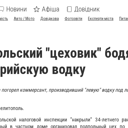
Новини
Афіша
Довідник
мість
Авто / Мото
Довідкова
Фотозвіти
Експерти міста
Пита
льский "цеховик" бо
рийскую водку
а погорел коммерсант, производивший "левую" водку под 
елитополь.
льской налоговой инспекции "накрыли" 34-летнего ра
орый в частном доме организовал подпольный цех по 