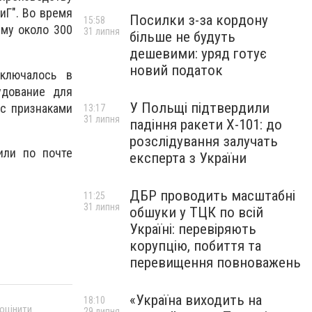
иГ". Во время
Посилки з-за кордону
15:58
мму около 300
31 липня
більше не будуть
дешевими: уряд готує
новий податок
аключалось в
удование для
У Польщі підтвердили
 с признаками
13:17
31 липня
падіння ракети Х-101: до
розслідування залучать
или по почте
експерта з України
ДБР проводить масштабні
11:25
31 липня
обшуки у ТЦК по всій
Україні: перевіряють
корупцію, побиття та
перевищення повноважень
«Україна виходить на
18:10
 оцінити
29 липня