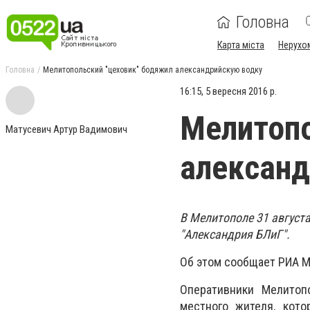
Головна
Карта міста
Нерухо
Головна
Мелитопольский "цеховик" бодяжил александрийскую водку
16:15, 5 вересня 2016 р.
Мелитопо
Матусевич Артур Вадимович
александ
В Мелитополе 31 август
"Александрия БЛиГ".
Об этом сообщает РИА М
Оперативники Мелитопо
местного жителя, кот