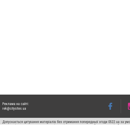
Реклама на сайті:
rek@citysites.ua
Допускається цитування матеріалів без отримання попередньої згоди 0522.ua за умо
систем гіперпосилання на цитовані статті не нижче другого абзацу в тексті або в я