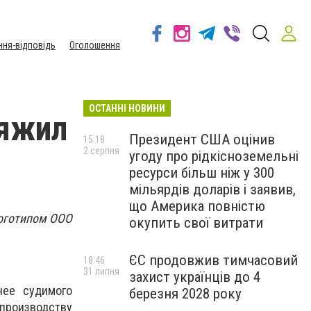
ння-відповідь
Оголошення
ОСТАННІ НОВИНИ
дяжил
Президент США оцінив
15:18
2 серпня
угоду про рідкісноземельні
ресурси більш ніж у 300
мільярдів доларів і заявив,
що Америка повністю
логотипом ООО
окупить свої витрати
ЄС продовжив тимчасовий
18:46
31 липня
захист українців до 4
нее судимого
березня 2028 року
производству