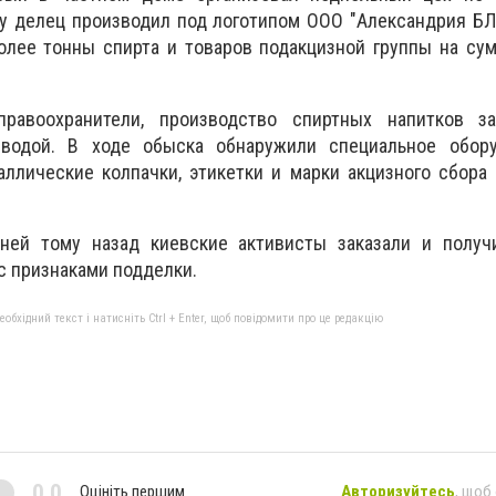
ку делец производил под логотипом ООО "Александрия БЛ
олее тонны спирта и товаров подакцизной группы на су
равоохранители, производство спиртных напитков з
водой. В ходе обыска обнаружили специальное обор
аллические колпачки, этикетки и марки акцизного сбора
ней тому назад киевские активисты заказали и получ
с признаками подделки.
бхідний текст і натисніть Ctrl + Enter, щоб повідомити про це редакцію
0,0
Оцініть першим
Авторизуйтесь
, щоб