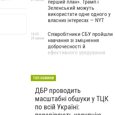
перший план». Трамп і
Зеленський можуть
використати одне одного у
власних інтересах — NYT
Співробітники СБУ пройшли
18:03
29 липня
навчання зі зміцнення
доброчесності й
ефективного урядування
Іран намагався раптово
16:00
29 липня
атакувати американські
війська: у CENTCOM
ТОП НОВИНИ
заявили про перехоплення
ДБР проводить
всіх ракет
масштабні обшуки у ТЦК
по всій Україні: