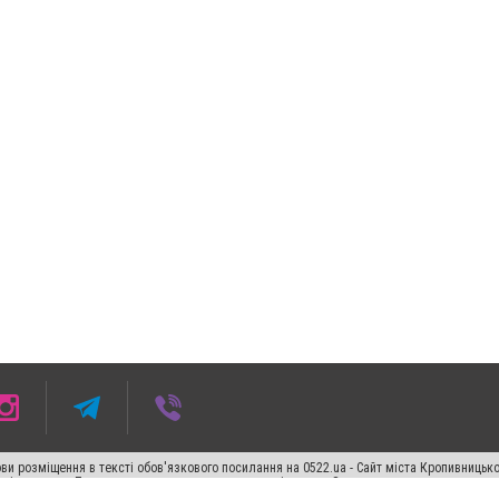
ви розміщення в тексті обов'язкового посилання на 0522.ua - Сайт міста Кропивницьк
кості джерела. Порушення виняткових прав переслідується Законом.