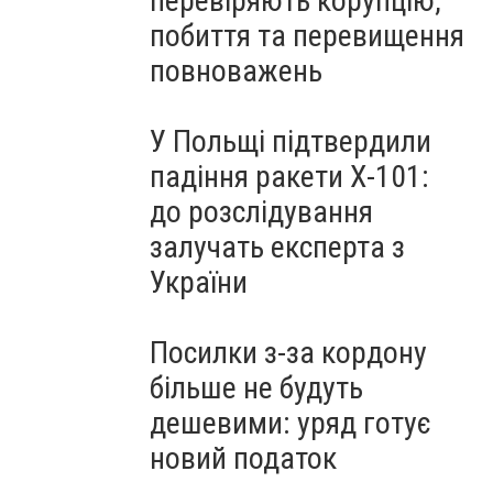
перевіряють корупцію,
побиття та перевищення
повноважень
У Польщі підтвердили
падіння ракети Х-101:
до розслідування
залучать експерта з
України
Посилки з-за кордону
більше не будуть
дешевими: уряд готує
новий податок