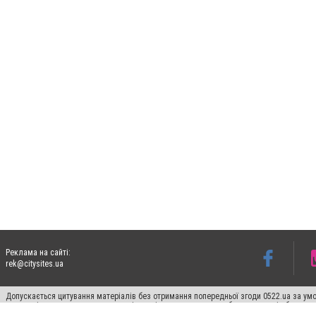
Реклама на сайті:
rek@citysites.ua
Допускається цитування матеріалів без отримання попередньої згоди 0522.ua за умо
систем гіперпосилання на цитовані статті не нижче другого абзацу в тексті або в я