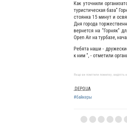
Как уточнили организат
туристическая база" Гор
стоянка 15 минут и осв
Дня города торжественн
вернется на "Горняк" д
Open Air на турбазе, начал
Ребята наши - дружеск
к ним ", - отметили орга
Якщо ви помітили помилку, виділіть нео
.DEPO.UA
#байкеры