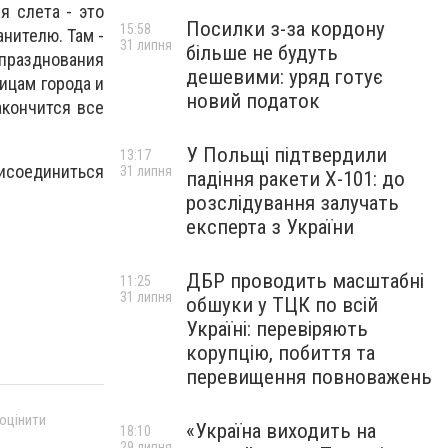
я слета - это
Посилки з-за кордону
15:58
анителю. Там -
31 липня
більше не будуть
 празднования
дешевими: уряд готує
ицам города и
новий податок
акончится все
У Польщі підтвердили
13:17
рисоединиться
31 липня
падіння ракети Х-101: до
розслідування залучать
експерта з України
ДБР проводить масштабні
11:25
31 липня
обшуки у ТЦК по всій
Україні: перевіряють
корупцію, побиття та
перевищення повноважень
 оцінити
«Україна виходить на
18:10
29 липня