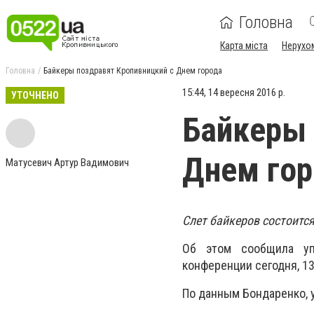
Головна
Карта міста
Нерухо
Головна
Байкеры поздравят Кропивницкий с Днем города
15:44, 14 вересня 2016 р.
УТОЧНЕНО
Байкеры 
Днем гор
Матусевич Артур Вадимович
Слет байкеров состоитс
Об этом сообщила уп
конференции сегодня, 13
По данным Бондаренко, у