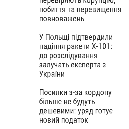
перевіряють корупцію,
побиття та перевищення
повноважень
У Польщі підтвердили
падіння ракети Х-101:
до розслідування
залучать експерта з
України
Посилки з-за кордону
більше не будуть
дешевими: уряд готує
новий податок