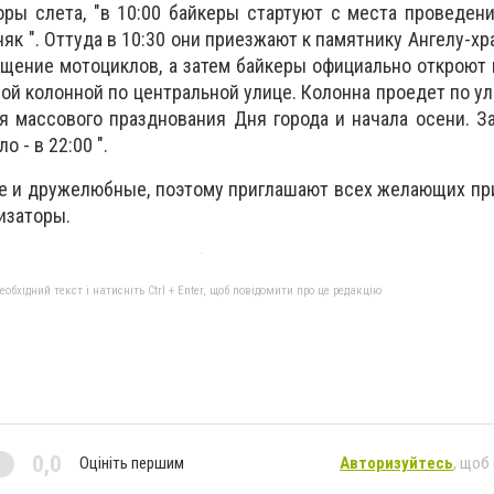
оры слета, "в 10:00 байкеры стартуют с места проведени
няк ". Оттуда в 10:30 они приезжают к памятнику Ангелу-хр
ящение мотоциклов, а затем байкеры официально откроют
ой колонной по центральной улице. Колонна проедет по ул
ля массового празднования Дня города и начала осени. З
о - в 22:00 ".
ие и дружелюбные, поэтому приглашают всех желающих п
низаторы.
бхідний текст і натисніть Ctrl + Enter, щоб повідомити про це редакцію
0,0
Оцініть першим
Авторизуйтесь
, щоб