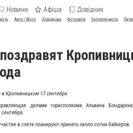
Новини
Афіша
Довідник
мість
Авто / Мото
Довідкова
Фотозвіти
Експерти міста
Пита
поздравят Кропивниц
ода
я в Кропивницком 17 сентября.
равляющая делами горисполкома Альвина Бондаренк
 сентября.
частие в слете планируют принять около сотни байкеров.