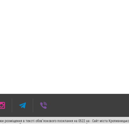
ви розміщення в тексті обов'язкового посилання на 0522.ua - Сайт міста Кропивницьк
кості джерела. Порушення виняткових прав переслідується Законом.