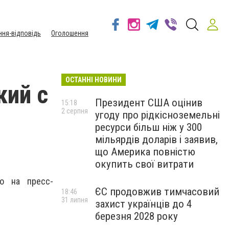
ння-відповідь
Оголошення
ОСТАННІ НОВИНИ
кий с
Президент США оцінив
15:18
2 серпня
угоду про рідкісноземельні
ресурси більш ніж у 300
мільярдів доларів і заявив,
що Америка повністю
окупить свої витрати
о на пресс-
ЄС продовжив тимчасовий
18:46
31 липня
захист українців до 4
березня 2028 року