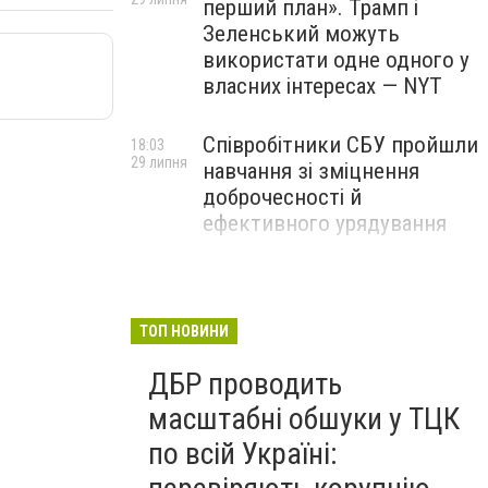
перший план». Трамп і
Зеленський можуть
використати одне одного у
власних інтересах — NYT
Співробітники СБУ пройшли
18:03
29 липня
навчання зі зміцнення
доброчесності й
ефективного урядування
Іран намагався раптово
16:00
29 липня
атакувати американські
війська: у CENTCOM
ТОП НОВИНИ
заявили про перехоплення
ДБР проводить
всіх ракет
масштабні обшуки у ТЦК
по всій Україні: