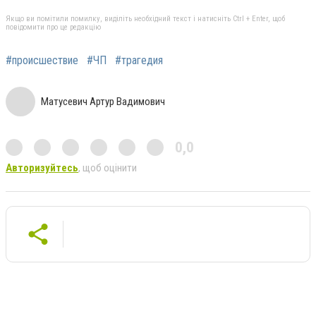
Якщо ви помітили помилку, виділіть необхідний текст і натисніть Ctrl + Enter, щоб
повідомити про це редакцію
#происшествие
#ЧП
#трагедия
Матусевич Артур Вадимович
0,0
Авторизуйтесь
, щоб оцінити