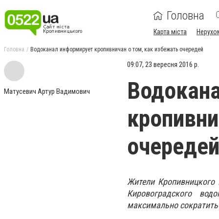
Головна
Карта міста
Нерухо
Головна
Водоканал информирует кропивничан о том, как избежать очередей
09:07, 23 вересня 2016 р.
Водокан
Матусевич Артур Вадимович
кропивни
очереде
Жители Кропивницкого 
Кировоградского водо
максимально сократить 