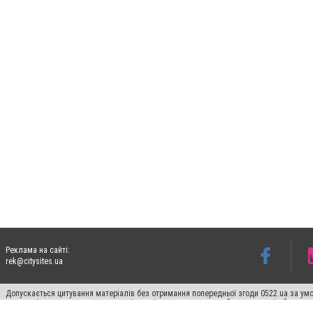
Реклама на сайті:
rek@citysites.ua
Допускається цитування матеріалів без отримання попередньої згоди 0522.ua за умо
систем гіперпосилання на цитовані статті не нижче другого абзацу в тексті або в я