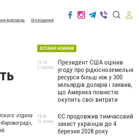
ння-відповідь
Оголошення
ОСТАННІ НОВИНИ
Президент США оцінив
15:18
2 серпня
угоду про рідкісноземельні
ать
ресурси більш ніж у 300
мільярдів доларів і заявив,
що Америка повністю
окупить свої витрати
тского отдела
ЄС продовжив тимчасовий
18:46
31 липня
Кировоград»,
захист українців до 4
ей.
березня 2028 року