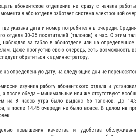
ещать абонентское отделение не сразу с начала работы
о момента в абонотделе работает система электронной оче
 где указана дата и номер потребителя в очереди. Средн
го отдела 30-35 посетителей (талонов) в час. С этим та
, наблюдая за табло в абонотделе или на определенное
елам. Даже пропустив свою очередь, есть возможность в
 следует обратиться к администратору.
е на определенную дату, на следующие дни не переносятс
миссия изучила работу абонентского отдела и установил
 а после обеда – минимальные или же отсутствуют вооб
ем на 8 часов утра было выдано 55 талонов. До 14.
в, а после 14.45 очереди не было вовсе. В целом на п
овек.
лью повышения качества и удобства обслуживани