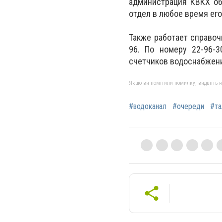
администрация КВКХ об
отдел в любое время его 
Также работает справоч
96. По номеру 22-96-
счетчиков водоснабжен
Якщо ви помітили помилку, виділіть нео
#водоканал
#очереди
#та