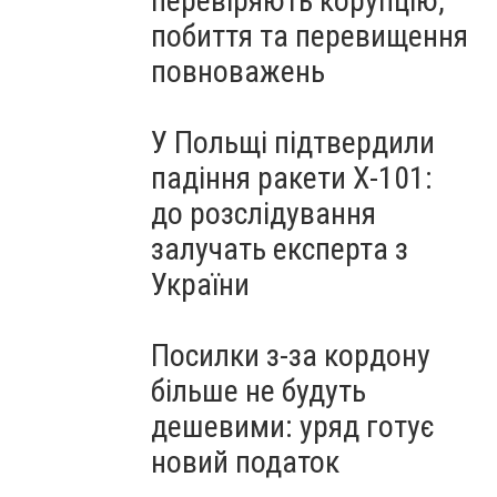
перевіряють корупцію,
побиття та перевищення
повноважень
У Польщі підтвердили
падіння ракети Х-101:
до розслідування
залучать експерта з
України
Посилки з-за кордону
більше не будуть
дешевими: уряд готує
новий податок