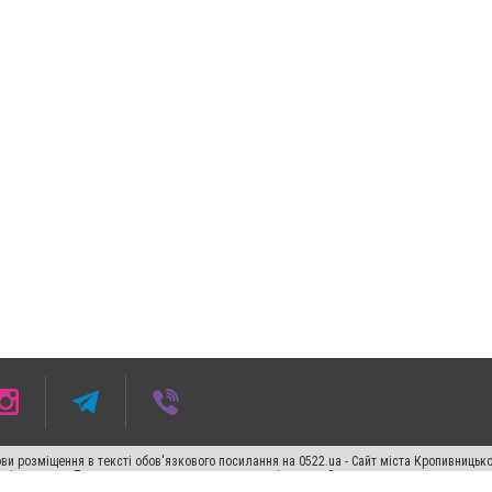
ви розміщення в тексті обов'язкового посилання на 0522.ua - Сайт міста Кропивницьк
кості джерела. Порушення виняткових прав переслідується Законом.