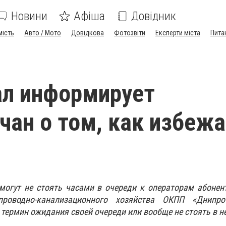
Новини
Афіша
Довідник
мість
Авто / Мото
Довідкова
Фотозвіти
Експерти міста
Пита
ал информирует
чан о том, как избеж
й
могут не стоять часами в очереди к операторам абонен
проводно-канализационного хозяйства ОКПП «Днипро-
термин ожидания своей очереди или вообще не стоять в н