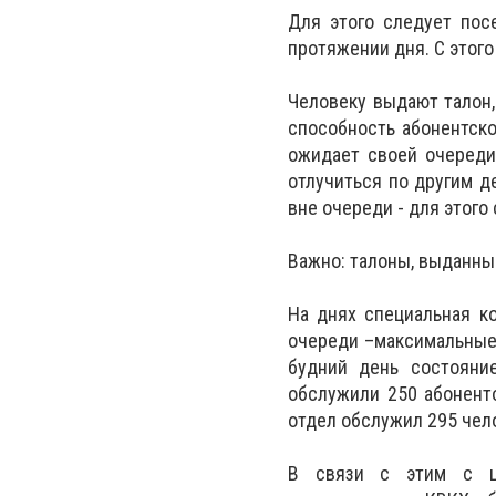
Для этого следует пос
протяжении дня. С этог
Человеку выдают талон,
способность абонентско
ожидает своей очереди
отлучиться по другим д
вне очереди - для этого
Важно: талоны, выданны
На днях специальная ко
очереди –максимальные,
будний день состояни
обслужили 250 абоненто
отдел обслужил 295 чел
В связи с этим с це