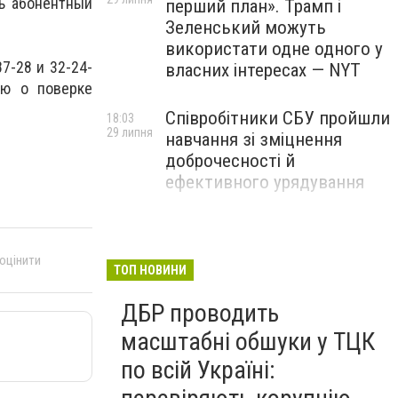
ь абонентный
перший план». Трамп і
Зеленський можуть
використати одне одного у
7-28 и 32-24-
власних інтересах — NYT
ию о поверке
Співробітники СБУ пройшли
18:03
29 липня
навчання зі зміцнення
доброчесності й
ефективного урядування
Іран намагався раптово
16:00
29 липня
атакувати американські
 оцінити
війська: у CENTCOM
ТОП НОВИНИ
заявили про перехоплення
ДБР проводить
всіх ракет
масштабні обшуки у ТЦК
по всій Україні: