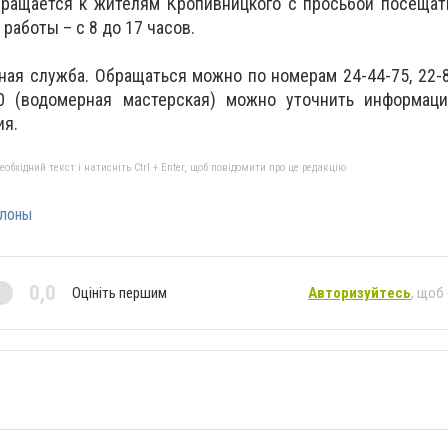
ращается к жителям Кропивницкого с просьбой посещат
работы – с 8 до 17 часов.
ная служба. Обращаться можно по номерам 24-44-75, 22-8
30 (водомерная мастерская) можно уточнить информац
ия.
бхідний текст і натисніть Ctrl + Enter, щоб повідомити про це редакцію
лоны
0,0
Оцініть першим
Авторизуйтесь
, щоб