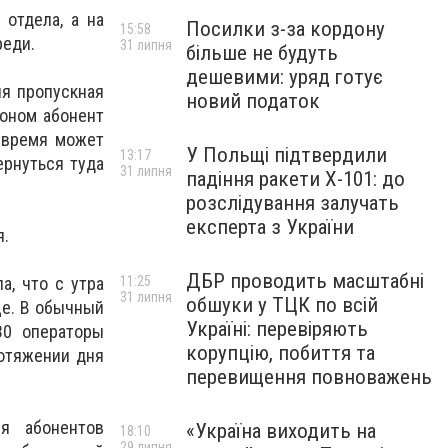
 отдела, а на
Посилки з-за кордону
15:58
реди.
31 липня
більше не будуть
дешевими: уряд готує
яя пропускная
новий податок
лоном абонент
 время может
У Польщі підтвердили
13:17
ернуться туда
31 липня
падіння ракети Х-101: до
розслідування залучать
експерта з України
я.
ДБР проводить масштабні
а, что с утра
11:25
31 липня
обшуки у ТЦК по всій
ще. В обычный
Україні: перевіряють
30 операторы
корупцію, побиття та
ротяжении дня
перевищення повноважень
я абонентов
«Україна виходить на
18:10
29 липня