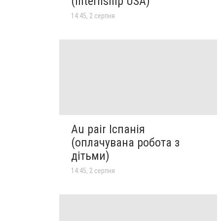
(Internship USA)
14:45, 2 серпня
Au pair Іспанія
(оплачувана робота з
дітьми)
14:45, 2 серпня