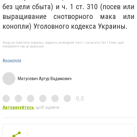
без цели сбыта) и ч. 1 ст. 310 (посев или
выращивание снотворного мака или
конопли) Уголовного кодекса Украины.
Якщо ви помітили помилку, виділіть необхідний текст і натисніть Ctrl + Enter, щоб
повідомити про це редакцію
#конопля
Матусевич Артур Вадимович
0,0
Авторизуйтесь
, щоб оцінити