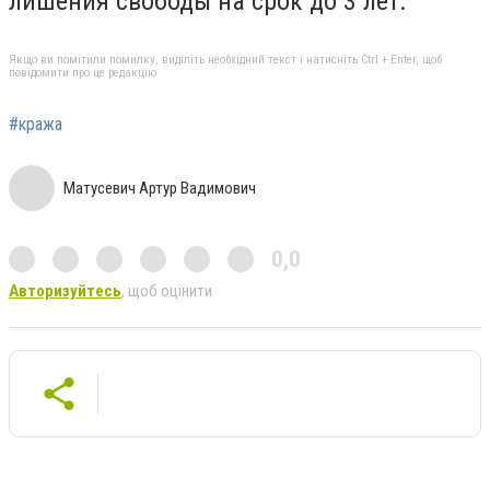
лишения свободы на срок до 3 лет.
Якщо ви помітили помилку, виділіть необхідний текст і натисніть Ctrl + Enter, щоб
повідомити про це редакцію
#кража
Матусевич Артур Вадимович
0,0
Авторизуйтесь
, щоб оцінити