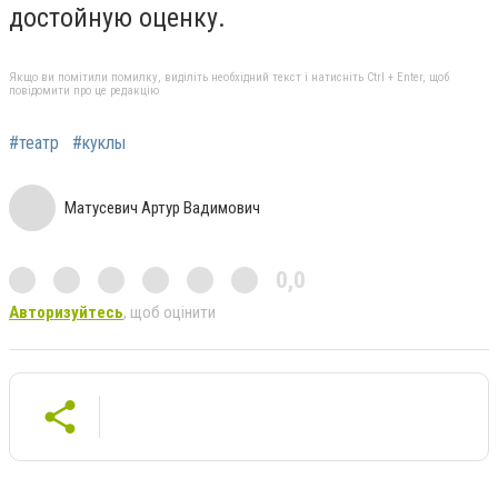
достойную оценку.
Якщо ви помітили помилку, виділіть необхідний текст і натисніть Ctrl + Enter, щоб
повідомити про це редакцію
#театр
#куклы
Матусевич Артур Вадимович
0,0
Авторизуйтесь
, щоб оцінити