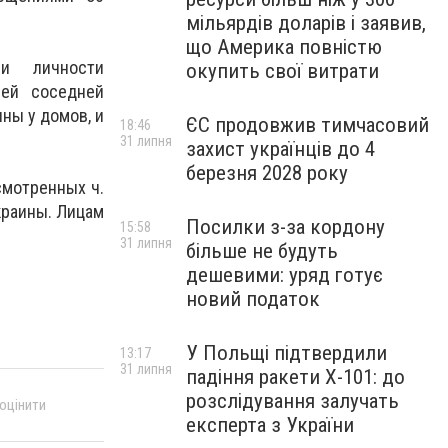
мільярдів доларів і заявив,
що Америка повністю
и личности
окупить свої витрати
лей соседней
ны у домов, и
ЄС продовжив тимчасовий
18:46
31 липня
захист українців до 4
березня 2028 року
смотренных ч.
краины. Лицам
Посилки з-за кордону
15:58
31 липня
більше не будуть
дешевими: уряд готує
новий податок
У Польщі підтвердили
13:17
31 липня
падіння ракети Х-101: до
розслідування залучать
 оцінити
експерта з України