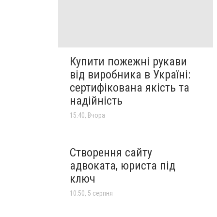
Кyпити пожежні рукави
вiд виробника в Україні:
сертифікована якість та
надійність
15:40, Вчора
Створення сайту
адвоката, юриста під
ключ
10:50, 5 серпня