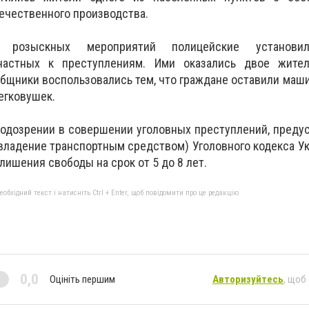
течественного производства.
розыскных мероприятий полицейские установил
частных к преступлениям. Ими оказались двое жите
ообщники воспользовались тем, что граждане оставили маши
егковушек.
одозрении в совершении уголовных преступлений, преду
завладение транспортным средством) Уголовного кодекса У
 лишения свободы на срок от 5 до 8 лет.
бхідний текст і натисніть Ctrl + Enter, щоб повідомити про це редакцію
0,0
Оцініть першим
Авторизуйтесь
, щоб