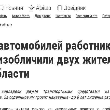
Новини
Афіша
Довідник
мість
Авто / Мото
Довідкова
Фотозвіти
Експерти міста
Пита
й области
 автомобилей работни
изобличили двух жите
бласти
завладели двумя транспортными средствами на
 За содеянное им грозит наказание - до 8 лет лишения св
тились жители одного из населенных пунктов с со