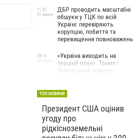
ДБР проводить масштабні
11:25
31 липня
обшуки у ТЦК по всій
Україні: перевіряють
корупцію, побиття та
перевищення повноважень
«Україна виходить на
18:10
29 липня
перший план». Трамп і
Зеленський можуть
використати одне одного у
власних інтересах — NYT
ТОП НОВИНИ
Співробітники СБУ пройшли
18:03
Президент США оцінив
29 липня
навчання зі зміцнення
доброчесності й
угоду про
ефективного урядування
рідкісноземельні