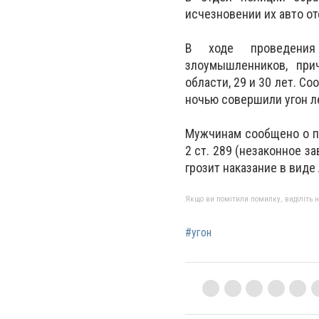
исчезновении их авто о
В ходе проведения 
злоумышленников, при
области, 29 и 30 лет. С
ночью совершили угон л
Мужчинам сообщено о п
2 ст. 289 (незаконное 
грозит наказание в виде
Якщо ви помітили помилку, виділіть нео
#угон