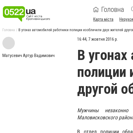
Головна
Карта міста
Нерухо
Головна
В угонах автомобилей работники полиции изобличили двух жителей друго
16:44, 7 жовтня 2016 р.
В угонах
Матусевич Артур Вадимович
полиции 
другой о
Мужчины незаконно 
Маловисковского района.
В отдел полиции обра