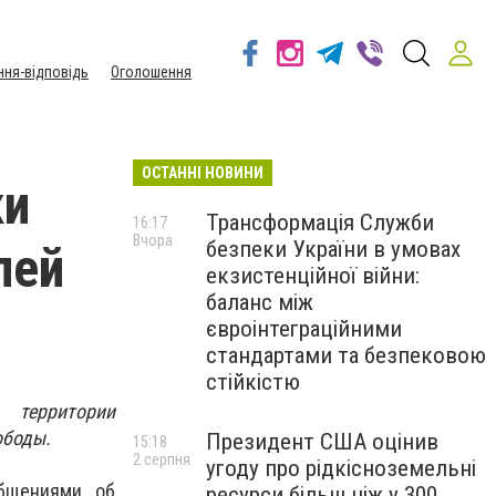
ння-відповідь
Оголошення
ОСТАННІ НОВИНИ
ки
Трансформація Служби
16:17
Вчора
безпеки України в умовах
лей
екзистенційної війни:
баланс між
євроінтеграційними
стандартами та безпековою
стійкістю
 территории
ободы.
Президент США оцінив
15:18
2 серпня
угоду про рідкісноземельні
общениями об
ресурси більш ніж у 300