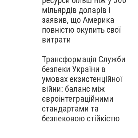
ресурси більш ніж у 300
мільярдів доларів і
заявив, що Америка
повністю окупить свої
витрати
Трансформація Служби
безпеки України в
умовах екзистенційної
війни: баланс між
євроінтеграційними
стандартами та
безпековою стійкістю