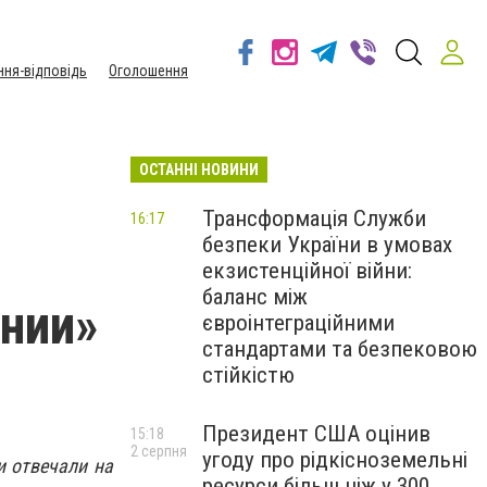
ння-відповідь
Оголошення
ОСТАННІ НОВИНИ
Трансформація Служби
16:17
безпеки України в умовах
екзистенційної війни:
баланс між
инии»
євроінтеграційними
стандартами та безпековою
стійкістю
Президент США оцінив
15:18
2 серпня
угоду про рідкісноземельні
и отвечали на
ресурси більш ніж у 300