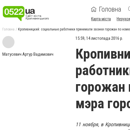
Головна
Карта міста
Нерухо
Головна
Кропивницкий: социальные работники принимали звонки горожан по номе
15:59, 14 листопада 2016 р.
Кропивни
Матусевич Артур Вадимович
работник
горожан 
мэра гор
11 ноября, в Кропивниц