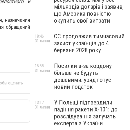
епостного и
мільярдів доларів і заявив,
що Америка повністю
я, назначения
окупить свої витрати
ния обращений
ЄС продовжив тимчасовий
18:46
31 липня
захист українців до 4
березня 2028 року
Посилки з-за кордону
15:58
31 липня
більше не будуть
дешевими: уряд готує
тобы оценить
новий податок
У Польщі підтвердили
13:17
31 липня
падіння ракети Х-101: до
розслідування залучать
експерта з України