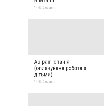
Британії
14:45, 2 серпня
Au pair Іспанія
(оплачувана робота з
дітьми)
14:45, 2 серпня