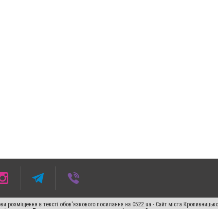
ви розміщення в тексті обов'язкового посилання на 0522.ua - Сайт міста Кропивницьк
кості джерела. Порушення виняткових прав переслідується Законом.