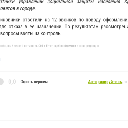
отники управлений социальной защиты населения Кр
оветов в городе.
чиновники ответили на 12 звонков по поводу оформлени
для отказа в ее назначении. По результатам рассмотре
 вопросы взяты на контроль.
бхідний текст і натисніть Ctrl + Enter, щоб повідомити про це редакцію
и
0,0
Оцініть першим
Авторизируйтесь
, ч