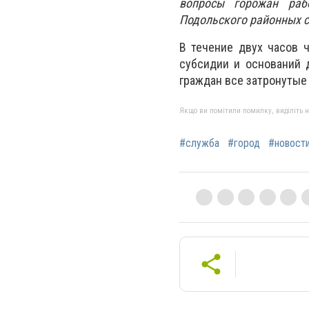
вопросы горожан раб
Подольского районных с
В течение двух часов 
субсидии и оснований 
граждан все затронутые
Якщо ви помітили помилку, виділіть нео
#служба
#город
#новост