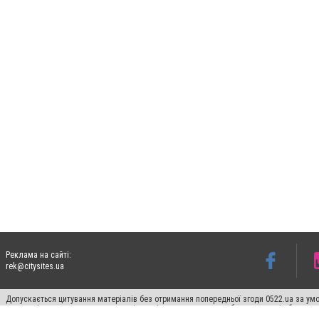
Реклама на сайті:
rek@citysites.ua
Допускається цитування матеріалів без отримання попередньої згоди 0522.ua за умо
систем гіперпосилання на цитовані статті не нижче другого абзацу в тексті або в я