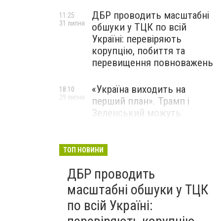
ДБР проводить масштабні
11:25
31 липня
обшуки у ТЦК по всій
Україні: перевіряють
корупцію, побиття та
перевищення повноважень
«Україна виходить на
18:10
29 липня
перший план». Трамп і
Зеленський можуть
використати одне одного у
власних інтересах — NYT
ТОП НОВИНИ
Співробітники СБУ пройшли
18:03
ДБР проводить
29 липня
навчання зі зміцнення
доброчесності й
масштабні обшуки у ТЦК
ефективного урядування
по всій Україні: