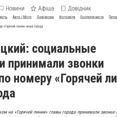
Новини
Афіша
Довідник
мість
Авто / Мото
Довідкова
Фотозвіти
Експерти міста
Пита
ру «Горячей линии» мэра города
цкий: социальные
и принимали звонки
по номеру «Горячей л
ода
ком на «Горячей линии» главы города принимали звонки 