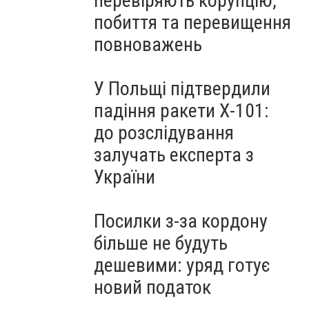
перевіряють корупцію,
побиття та перевищення
повноважень
У Польщі підтвердили
падіння ракети Х-101:
до розслідування
залучать експерта з
України
Посилки з-за кордону
більше не будуть
дешевими: уряд готує
новий податок