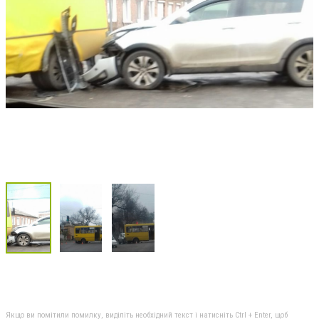
Якщо ви помітили помилку, виділіть необхідний текст і натисніть Ctrl + Enter, щоб