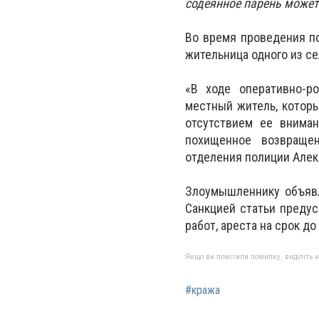
содеянное парень может 
Во время проведения по
жительница одного из се
«В ходе оперативно-р
местный житель, которы
отсутствием ее внима
похищенное возвращен
отделения полиции Алек
Злоумышленнику объявле
Санкцией статьи преду
работ, ареста на срок д
Якщо ви помітили помилку, виділіть нео
#кража