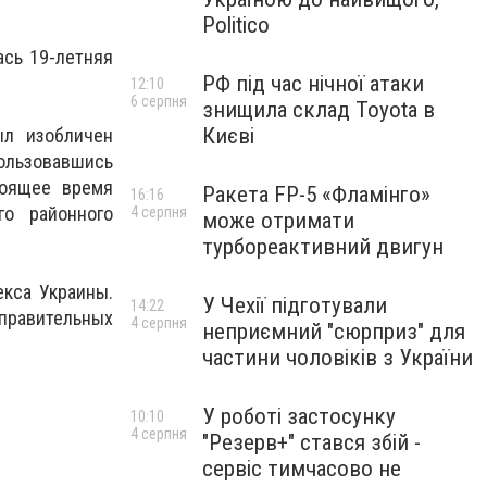
Politico
ась 19-летняя
РФ під час нічної атаки
12:10
6 серпня
знищила склад Toyota в
Києві
ыл изобличен
пользовавшись
тоящее время
Ракета FP-5 «Фламінго»
16:16
го районного
4 серпня
може отримати
турбореактивний двигун
екса Украины.
У Чехії підготували
14:22
справительных
4 серпня
неприємний "сюрприз" для
частини чоловіків з України
У роботі застосунку
10:10
4 серпня
"Резерв+" стався збій -
сервіс тимчасово не