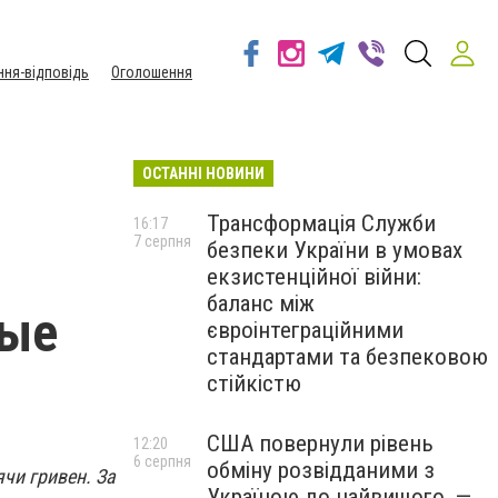
ння-відповідь
Оголошення
ОСТАННІ НОВИНИ
Трансформація Служби
16:17
7 серпня
безпеки України в умовах
екзистенційної війни:
баланс між
ные
євроінтеграційними
стандартами та безпековою
стійкістю
США повернули рівень
12:20
6 серпня
обміну розвідданими з
чи гривен. За
Україною до найвищого, —