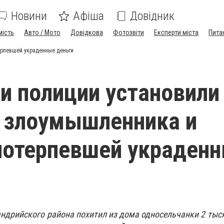
Новини
Афіша
Довідник
мість
Авто / Мото
Довідкова
Фотозвіти
Експерти міста
Пита
ерпевшей украденные деньги
и полиции установили
 злоумышленника и
потерпевшей украден
андрийского района похитил из дома односельчанки 2 тыся