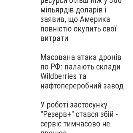
ресурси більш ніж у 300
мільярдів доларів і
заявив, що Америка
повністю окупить свої
витрати
Масована атака дронів
по РФ: палають склади
Wildberries та
нафтопереробний завод
У роботі застосунку
"Резерв+" стався збій -
сервіс тимчасово не