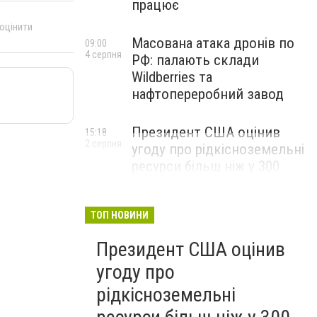
працює
 оцінити
Масована атака дронів по
09:00
4 серпня
РФ: палають склади
Wildberries та
нафтопереробний завод
Президент США оцінив
15:18
2 серпня
угоду про рідкісноземельні
ресурси більш ніж у 300
мільярдів доларів і заявив,
що Америка повністю
окупить свої витрати
ТОП НОВИНИ
Президент США оцінив
угоду про
рідкісноземельні