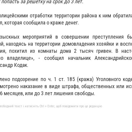
попасть за решетку на срок до 3 лет.
лицейскими отработки территории района к ним обратил
л, которая сообщила о краже денег.
озыскных мероприятий в совершении преступления б
й, находясь на территории домовладения хозяйки и вос
ния, похитил из комнаты дома 2 тысяч гривен. В нас
о владелице», - сообщил начальник Александрийско
сандр Кодак.
но подозрение по ч. 1 ст. 185 (кража) Уголовного код
смотрено наказание в виде штрафа, общественных или и
о 6 месяцев, или до 3 лет лишения свободы.
бхідний текст і натисніть Ctrl + Enter, щоб повідомити про це редакцію