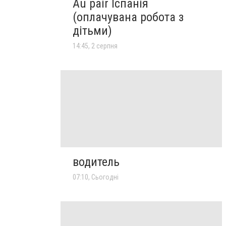
Au pair Іспанія
(оплачувана робота з
дітьми)
14:45, 2 серпня
водитель
07:10, Сьогодні