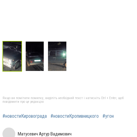
Якщо ви помітили помилку, виділіть необхідний текст і натисніть Ctrl + Enter, щоб
повідомити про це редакцію
#новостиКировограда
#новостиКропивницкого
#угон
Матусевич Артур Вадимович