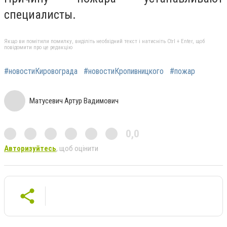
специалисты.
Якщо ви помітили помилку, виділіть необхідний текст і натисніть Ctrl + Enter, щоб
повідомити про це редакцію
#новостиКировограда
#новостиКропивницкого
#пожар
Матусевич Артур Вадимович
0,0
Авторизуйтесь
, щоб оцінити