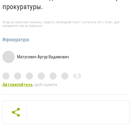
прокуратуры.
Якщо ви помітили помилку, виділіть необхідний текст і натисніть Ctrl + Enter, щоб
повідомити про це редакцію
#прокуратура
Матусевич Артур Вадимович
0,0
Авторизуйтесь
, щоб оцінити