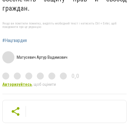
граждан.
Якщо ви помітили помилку, виділіть необхідний текст і натисніть Ctrl + Enter, щоб
повідомити про це редакцію
#Нацгвардия
Матусевич Артур Вадимович
0,0
Авторизуйтесь
, щоб оцінити