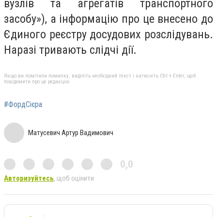
вузлів та агрегатів транспортного
засобу»), а інформацію про це внесено до
Єдиного реєстру досудових розслідувань.
Наразі тривають слідчі дії.
Якщо ви помітили помилку, виділіть необхідний текст і натисніть Ctrl + Enter, щоб
повідомити про це редакцію
#ФордСієра
Матусевич Артур Вадимович
0,0
Авторизуйтесь
, щоб оцінити