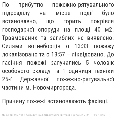
По прибуттю пожежно-рятувального
підрозділу на місце події було
встановлено, що горить покрівля
господарчої споруди на площі 40 м2.
Травмованих та загиблих не виявлено.
Силами вогнеборців о 13:33 пожежу
локалізовано та о 13:57 – ліквідовано. До
гасіння пожежі залучались 5 чоловік
особового складу та 1 одиниця техніки
25-ї Державної пожежно-рятувальної
частини м. Новомиргорода.
Причину пожежі встановлюють фахівці.
Якщо ви помітили помилку, виділіть необхідний текст і натисніть Ctrl + Enter, щоб