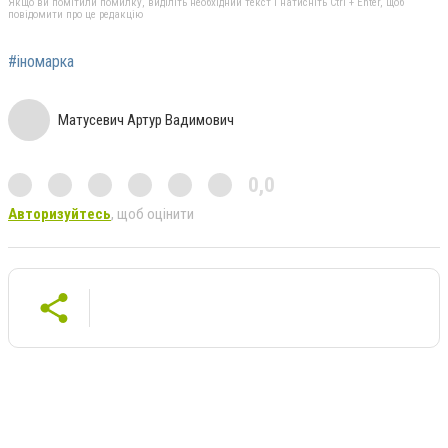
Якщо ви помітили помилку, виділіть необхідний текст і натисніть Ctrl + Enter, щоб
повідомити про це редакцію
#іномарка
Матусевич Артур Вадимович
0,0
Авторизуйтесь
, щоб оцінити