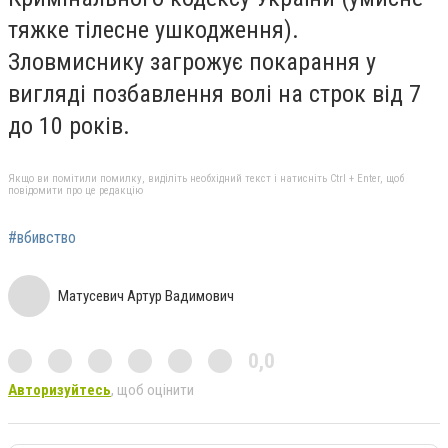
тяжке тілесне ушкодження).
Зловмиснику загрожує покарання у
вигляді позбавлення волі на строк від 7
до 10 років.
Якщо ви помітили помилку, виділіть необхідний текст і натисніть Ctrl + Enter, щоб
повідомити про це редакцію
#вбивство
Матусевич Артур Вадимович
0,0
Авторизуйтесь
, щоб оцінити