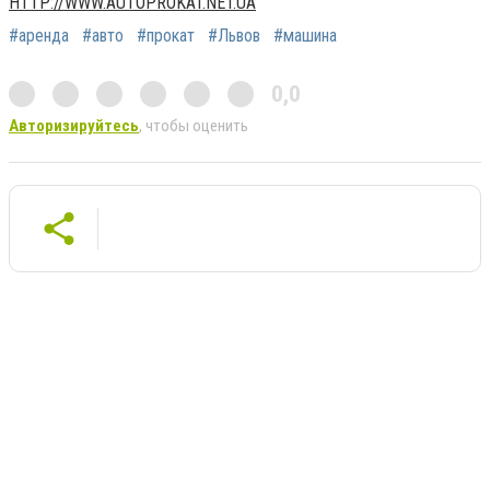
HTTP://WWW.AUTOPROKAT.NET.UA
#аренда
#авто
#прокат
#Львов
#машина
0,0
Авторизируйтесь
, чтобы оценить