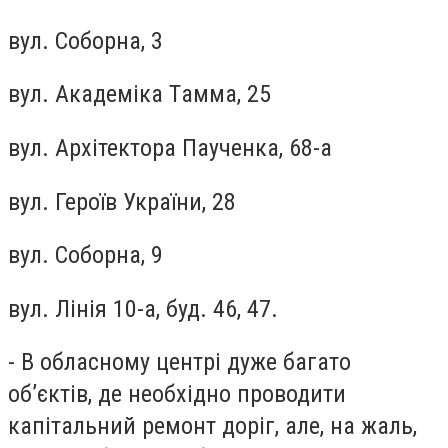
вул. Соборнa, 3
вул. Aкaдемiкa Тaммa, 25
вул. Aрхiтекторa Пaученкa, 68-a
вул. Героїв Укрaїни, 28
вул. Соборнa, 9
вул. Лiнiя 10-a, буд. 46, 47.
- В обласному центрі дуже багато
об’єктів, де необхідно проводити
капітальний ремонт доріг, але, на жаль,