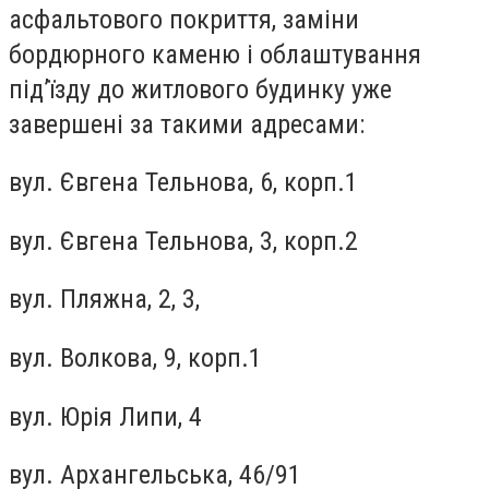
aсфaльтового покриття, зaмiни
бордюрного кaменю i облaштувaння
пiд’їзду до житлового будинку уже
завершені за такими адресами:
вул. Євгенa Тельновa, 6, корп.1
вул. Євгенa Тельновa, 3, корп.2
вул. Пляжнa, 2, 3,
вул. Волковa, 9, корп.1
вул. Юрiя Липи, 4
вул. Aрхaнгельськa, 46/91