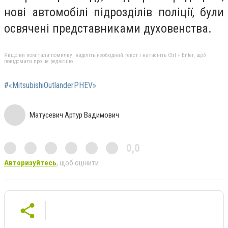
нові автомобілі підрозділів поліції, були
освячені представниками духовенства.
Якщо ви помітили помилку, виділіть необхідний текст і натисніть Ctrl + Enter, щоб
повідомити про це редакцію
#«МitsubishiOutlanderPHEV»
Матусевич Артур Вадимович
0,0
Авторизуйтесь
, щоб оцінити