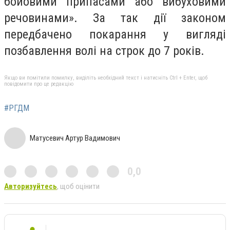
бойовими припасами або вибуховими
речовинами». За так дії законом
передбачено покарання у вигляді
позбавлення волі на строк до 7 років.
Якщо ви помітили помилку, виділіть необхідний текст і натисніть Ctrl + Enter, щоб
повідомити про це редакцію
#РГДМ
Матусевич Артур Вадимович
0,0
Авторизуйтесь
, щоб оцінити