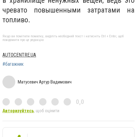
в хранилище ненужных вещей, ведь это
чревато повышенными затратами на
топливо.
Якщо ви помітили помилку, виділіть необхідний текст і натисніть Ctrl + Enter, щоб
повідомити про це редакцію
AUTOCENTRE.UA
#багажник
Матусевич Артур Вадимович
0,0
Авторизуйтесь
, щоб оцінити