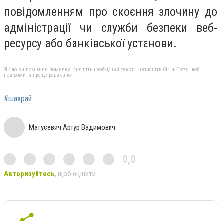
повідомленням про скоєння злочину до
адміністрації чи служби безпеки веб-
ресурсу або банківської установи.
Якщо ви помітили помилку, виділіть необхідний текст і натисніть Ctrl + Enter, щоб
повідомити про це редакцію
#шахрай
Матусевич Артур Вадимович
0,0
Авторизуйтесь
, щоб оцінити