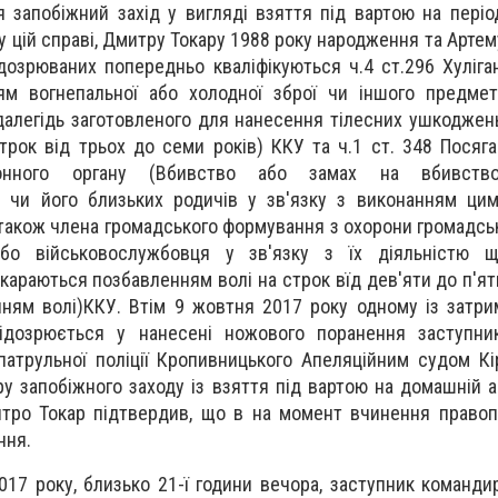
я запобіжний захід у вигляді взяття під вартою на періо
у цій справі, Дмитру Токару 1988 року народження та Арте
дозрюваних попередньо кваліфікуються ч.4 ст.296 Хуліган
ям вогнепальної або холодної зброї чи іншого предмет
далегідь заготовленого для нанесення тілесних ушкоджень
трок від трьох до семи років) ККУ та ч.1 ст. 348 Посяг
ронного органу (Вбивство або замах на вбивство
у чи його близьких родичів у зв'язку з виконанням ци
 також члена громадського формування з охорони громадськ
бо військовослужбовця у зв'язку з їх діяльністю 
 караються позбавленням волі на строк вїд дев'яти до п'я
ням волі)ККУ. Втім 9 жовтня 2017 року одному із затри
ідозрюється у нанесені ножового поранення заступни
патрульної поліції Кропивницького Апеляційним судом Кі
ру запобіжного заходу із взяття під вартою на домашній а
итро Токар підтвердив, що в на момент вчинення право
ння.
017 року, близько 21-ї години вечора, заступник команди