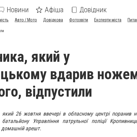
Новини
Афіша
Довідник
мість
Авто / Мото
Довідкова
Фотозвіти
Експерти міста
Пита
или
ика, який у
ицькому вдарив ноже
ого, відпустили
, який 26 жовтня ввечері в обласному центрі поранив 
батальйону Управління патрульної поліції Кропивниц
д домашній арешт.