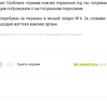
ис Скобіоале отримав ножове поранення під час затрима
 цим погрожували її застосуванням перехожим.
перебуває на лікуванні в міській лікарні №4. За словами 
шкодив життєво важливі органи.
бхідний текст і натисніть Ctrl + Enter, щоб повідомити про це редакцію
0,0
Оцініть першим
Авторизуйтесь
, щоб