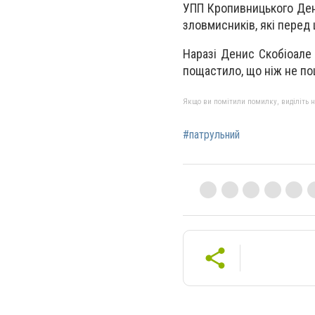
УПП Кропивницького Ден
зловмисників, які перед
Наразі Денис Скобіоале 
пощастило, що ніж не по
Якщо ви помітили помилку, виділіть нео
#патрульний