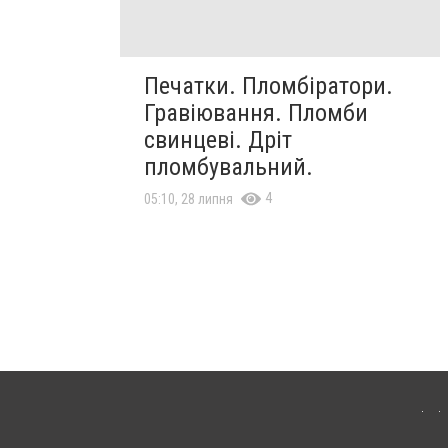
Печатки. Пломбіратори.
Гравіювання. Пломби
свинцеві. Дріт
пломбувальний.
4
05:10, 28 липня