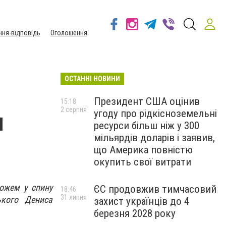
ння-відповідь
Оголошення
ОСТАННІ НОВИНИ
Президент США оцінив
15:18
2 серпня
угоду про рідкісноземельні
м
ресурси більш ніж у 300
мільярдів доларів і заявив,
що Америка повністю
окупить свої витрати
ножем у спину
ЄС продовжив тимчасовий
18:46
31 липня
ького Дениса
захист українців до 4
березня 2028 року