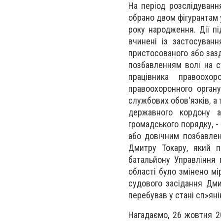
На період розслідуванн
обрано двом фігурантам 
року народження. Дії пі
вчинені із застосуванн
пристосованого або заз
позбавленням волі на с
працівника правоохо
правоохоронного орган
службових обов'язків, а
державного кордону а
громадського порядку, -
або довічним позбавлен
Дмитру Токару, який п
батальйону Управління 
області було змінено мі
судового засідання Дм
перебував у стані сп»яні
Нагадаємо, 26 жовтня 2