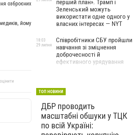
перший план». Трамп і
ння озброєних
Зеленський можуть
використати одне одного у
медиків, йому
власних інтересах — NYT
Співробітники СБУ пройшли
18:03
29 липня
навчання зі зміцнення
доброчесності й
ефективного урядування
Іран намагався раптово
16:00
 оцінити
29 липня
атакувати американські
війська: у CENTCOM
ТОП НОВИНИ
заявили про перехоплення
ДБР проводить
всіх ракет
масштабні обшуки у ТЦК
по всій Україні: