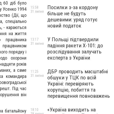
д 60 діб було
Посилки з-за кордону
15:58
му Усенко 1994
31 липня
більше не будуть
ство (Дії, що
дешевими: уряд готує
а, спеціально
новий податок
, - караються
ання на життя
У Польщі підтвердили
 працівника
13:17
31 липня
падіння ракети Х-101: до
м працівником
розслідування залучать
ого порядку і
експерта з України
щодо охорони
тнадцяти років
маних, а саме
ДБР проводить масштабні
11:25
31 липня
ка командира
обшуки у ТЦК по всій
ровоградської
Україні: перевіряють
решт. Під час
корупцію, побиття та
порушення він
перевищення повноважень
«Україна виходить на
18:10
ра батальйону
29 липня