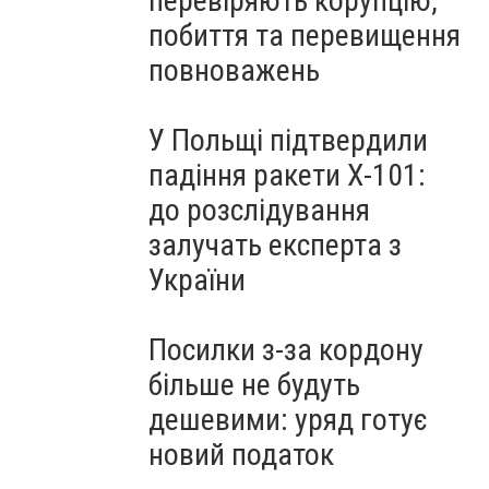
перевіряють корупцію,
побиття та перевищення
повноважень
У Польщі підтвердили
падіння ракети Х-101:
до розслідування
залучать експерта з
України
Посилки з-за кордону
більше не будуть
дешевими: уряд готує
новий податок