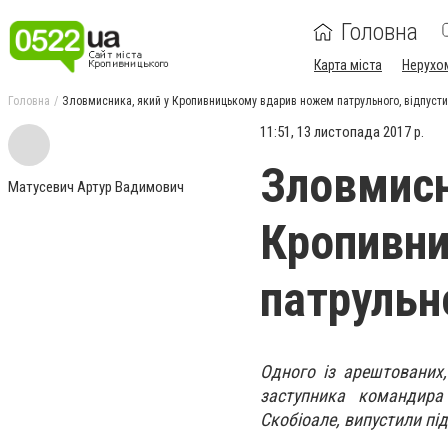
Головна
Карта міста
Нерухо
Головна
Зловмисника, який у Кропивницькому вдарив ножем патрульного, відпуст
11:51, 13 листопада 2017 р.
Зловмисн
Матусевич Артур Вадимович
Кропивн
патрульн
Одного із арештованих
заступника командира 
Скобіоале, випустили пі