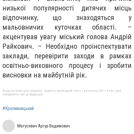
низької популярності дитячих місць
відпочинку, що знаходяться у
мальовничих куточках області. –
акцентував увагу міський голова Андрій
Райкович. – Необхідно проінспектувати
заклади, перевірити заходи в рамках
освітньо-виховного процесу і зробити
висновки на майбутній рік.
Якщо ви помітили помилку, виділіть необхідний текст і натисніть Ctrl + Enter, щоб
повідомити про це редакцію
#Кропивницький
Матусевич Артур Вадимович