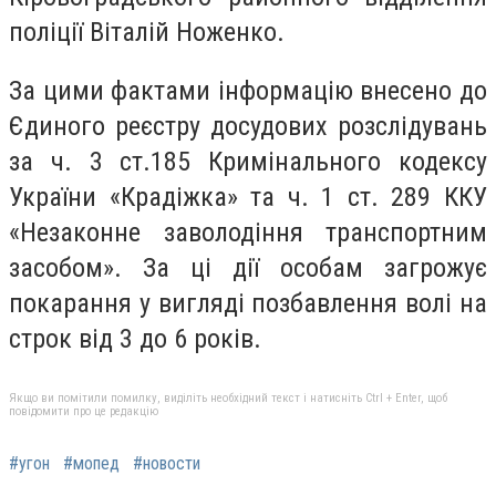
поліції Віталій Ноженко.
За цими фактами інформацію внесено до
Єдиного реєстру досудових розслідувань
за ч. 3 ст.185 Кримінального кодексу
України «Крадіжка» та ч. 1 ст. 289 ККУ
«Незаконне заволодіння транспортним
засобом». За ці дії особам загрожує
покарання у вигляді позбавлення волі на
строк від 3 до 6 років.
Якщо ви помітили помилку, виділіть необхідний текст і натисніть Ctrl + Enter, щоб
повідомити про це редакцію
#угон
#мопед
#новости