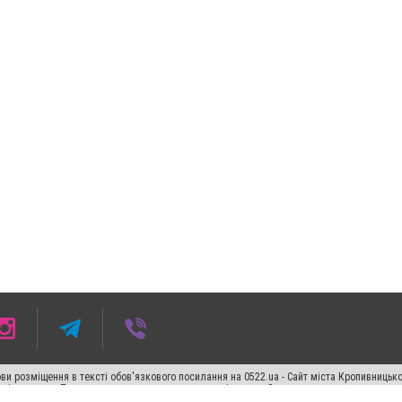
ви розміщення в тексті обов'язкового посилання на 0522.ua - Сайт міста Кропивницьк
кості джерела. Порушення виняткових прав переслідується Законом.