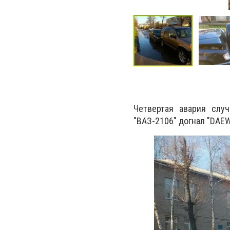
Четвертая авария слу
"ВАЗ-2106" догнал "DAEW