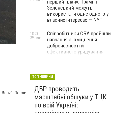
перший план». Трамп і
Зеленський можуть
використати одне одного у
власних інтересах — NYT
Співробітники СБУ пройшли
18:03
29 липня
навчання зі зміцнення
доброчесності й
ефективного урядування
Іран намагався раптово
16:00
29 липня
атакувати американські
війська: у CENTCOM
ТОП НОВИНИ
заявили про перехоплення
ДБР проводить
всіх ракет
-Benz". После
масштабні обшуки у ТЦК
по всій Україні: