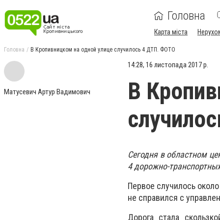
Головна
Карта міста
Нерухо
Головна
В Кропивницком на одной улице случилось 4 ДТП. ФОТО
14:28, 16 листопада 2017 р.
В Кропив
Матусевич Артур Вадимович
случилос
Сегодня в областном це
4 дорожно-транспортных
Первое случилось около 
не справился с управлен
Дорога стала скользко