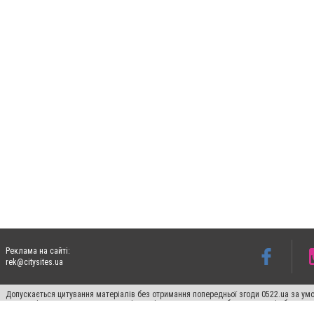
Реклама на сайті:
rek@citysites.ua
Допускається цитування матеріалів без отримання попередньої згоди 0522.ua за умо
систем гіперпосилання на цитовані статті не нижче другого абзацу в тексті або в я