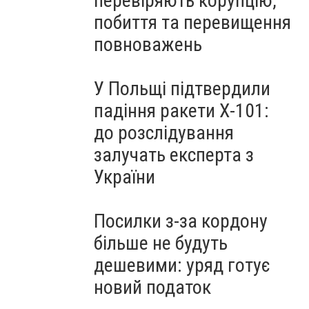
перевіряють корупцію,
побиття та перевищення
повноважень
У Польщі підтвердили
падіння ракети Х-101:
до розслідування
залучать експерта з
України
Посилки з-за кордону
більше не будуть
дешевими: уряд готує
новий податок