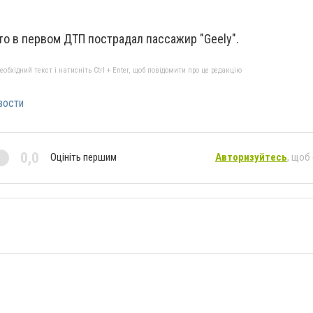
то в первом ДТП пострадал пассажир "Geely".
бхідний текст і натисніть Ctrl + Enter, щоб повідомити про це редакцію
вости
0,0
Оцініть першим
Авторизуйтесь
, щоб