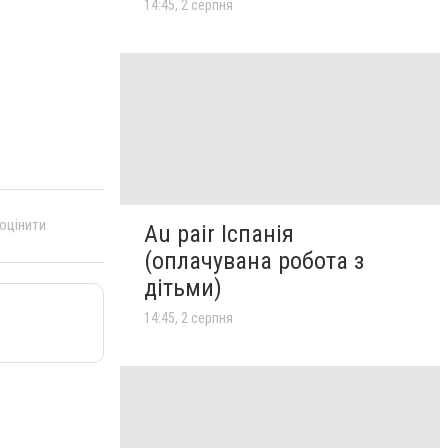
14:45, 2 серпня
 оцінити
Au pair Іспанія
(оплачувана робота з
дітьми)
14:45, 2 серпня