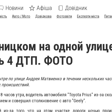
Новини
Афіша
Довідник
мість
Авто / Мото
Довідкова
Фотозвіти
Експерти міста
Пита
ницком на одной улиц
ь 4 ДТП. ФОТО
нтре по улице Андрея Матвиенко в течении нескольких ча
 происшествий.
8 часов утра, водитель автомобиля "Toyota Prius" из-за ск
ием и совершил столкновение с авто "Geely".
й из-за того, что на этом участке дороги ночью про