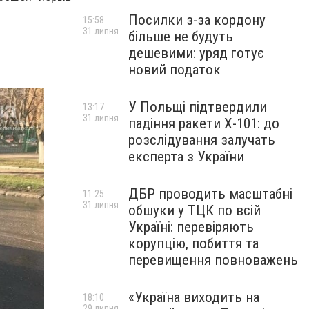
Посилки з-за кордону
15:58
31 липня
більше не будуть
дешевими: уряд готує
новий податок
У Польщі підтвердили
13:17
31 липня
падіння ракети Х-101: до
розслідування залучать
експерта з України
ДБР проводить масштабні
11:25
31 липня
обшуки у ТЦК по всій
Україні: перевіряють
корупцію, побиття та
перевищення повноважень
«Україна виходить на
18:10
29 липня