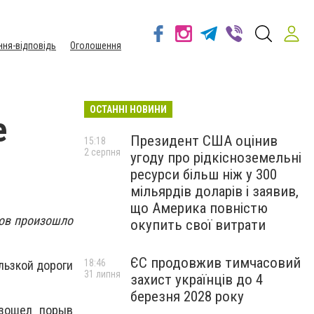
ння-відповідь
Оголошення
ОСТАННІ НОВИНИ
е
Президент США оцінив
15:18
2 серпня
угоду про рідкісноземельні
ресурси більш ніж у 300
мільярдів доларів і заявив,
що Америка повністю
сов произошло
окупить свої витрати
ЄС продовжив тимчасовий
18:46
ользкой дороги
31 липня
захист українців до 4
березня 2028 року
изошел порыв