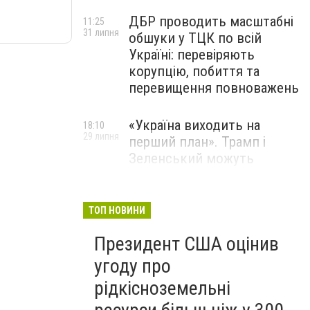
ДБР проводить масштабні
11:25
31 липня
обшуки у ТЦК по всій
Україні: перевіряють
корупцію, побиття та
перевищення повноважень
«Україна виходить на
18:10
29 липня
перший план». Трамп і
Зеленський можуть
використати одне одного у
власних інтересах — NYT
ТОП НОВИНИ
Співробітники СБУ пройшли
18:03
Президент США оцінив
29 липня
навчання зі зміцнення
доброчесності й
угоду про
ефективного урядування
рідкісноземельні