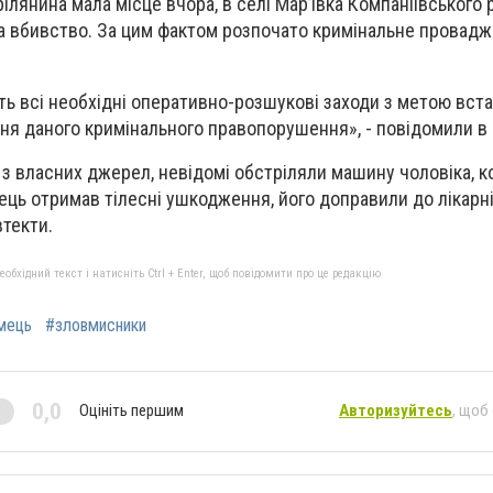
рілянина мала місце вчора, в селі Мар’ївка Компаніївського 
на вбивство. За цим фактом розпочато кримінальне провадж
ь всі необхідні оперативно-розшукові заходи з метою вст
ння даного кримінального правопорушення», - повідомили в
 з власних джерел, невідомі обстріляли машину чоловіка, к
ець отримав тілесні ушкодження, його доправили до лікарні
текти.
бхідний текст і натисніть Ctrl + Enter, щоб повідомити про це редакцію
мець
#зловмисники
0,0
Оцініть першим
Авторизуйтесь
, щоб