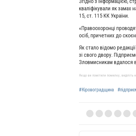
Згідно з інформацією, ст
кваліфікували як замах 
15, ст. 115 КК України.
«Правоохоронці проводят
осіб, причетних до скоє
Як стало відомо редакції
зі свого двору. Підприєм
Зловмисникам вдалося в
Якщо ви помітили помилку, виділіть нео
#Кіровоградщина
#підприє