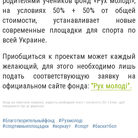
родителями учеников фонд
«Рух молоді»
,
на условиях 50% + 50% от общей
стоимости, устанавливает новые
современные площадки для спорта по
всей Украине.
Приобщиться к проектам может каждый
желающий, для этого необходимо лишь
подать соответствующую заявку на
официальном сайте фонда:
"
Рух молоді"
.
Якщо ви помітили помилку, виділіть необхідний текст і натисніть Ctrl + Enter, щоб
повідомити про це редакцію
#благотворительныйфонд
#Рухмолоді
#спортивныеплощадки
#воркаут
#спорт
#баскетбол