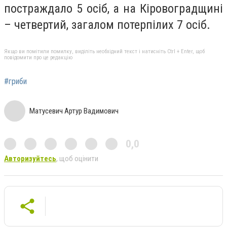
постраждало 5 осіб, а на Кіровоградщині
– четвертий, загалом потерпілих 7 осіб.
Якщо ви помітили помилку, виділіть необхідний текст і натисніть Ctrl + Enter, щоб
повідомити про це редакцію
#гриби
Матусевич Артур Вадимович
0,0
Авторизуйтесь
, щоб оцінити