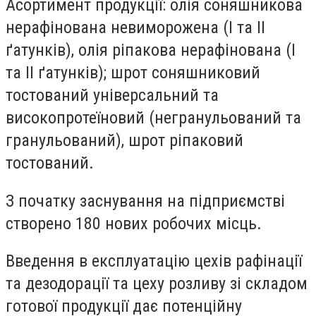
Асортимент продукції: олія соняшникова
нерафінована невиморожена (І та ІІ
ґатунків), олія ріпакова нерафінована (І
та ІІ ґатунків); шрот соняшниковий
тостований універсальний та
високопротеїновий (негранульований та
гранульований), шрот ріпаковий
тостований.
З початку заснування на підприємстві
створено 180 нових робочих місць.
Введення в експлуатацію цехів рафінації
та дезодорації та цеху розливу зі складом
готової продукції дає потенційну