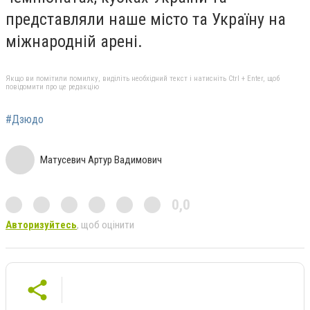
представляли наше місто та Україну на
міжнародній арені.
Якщо ви помітили помилку, виділіть необхідний текст і натисніть Ctrl + Enter, щоб
повідомити про це редакцію
#Дзюдо
Матусевич Артур Вадимович
0,0
Авторизуйтесь
, щоб оцінити