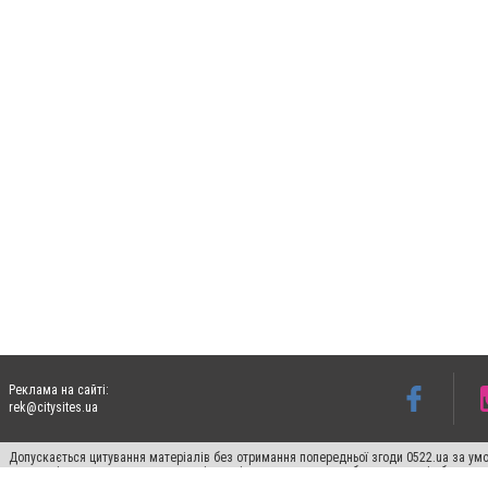
Реклама на сайті:
rek@citysites.ua
Допускається цитування матеріалів без отримання попередньої згоди 0522.ua за умо
систем гіперпосилання на цитовані статті не нижче другого абзацу в тексті або в я