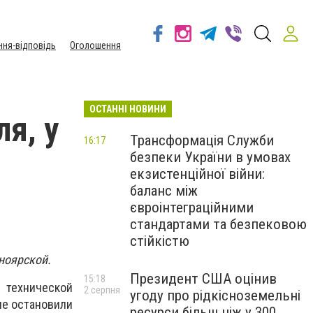
ння-відповідь
Оголошення
ОСТАННІ НОВИНИ
я, у
Трансформація Служби
16:17
безпеки України в умовах
екзистенційної війни:
баланс між
євроінтеграційними
стандартами та безпековою
стійкістю
ноярской.
Президент США оцінив
15:18
 технической
2 серпня
угоду про рідкісноземельні
ые остановили
ресурси більш ніж у 300