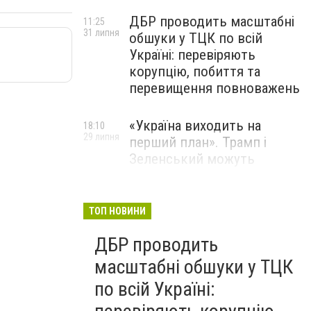
ДБР проводить масштабні
11:25
31 липня
обшуки у ТЦК по всій
Україні: перевіряють
корупцію, побиття та
перевищення повноважень
«Україна виходить на
18:10
29 липня
перший план». Трамп і
Зеленський можуть
використати одне одного у
власних інтересах — NYT
ТОП НОВИНИ
Співробітники СБУ пройшли
18:03
ДБР проводить
29 липня
навчання зі зміцнення
доброчесності й
масштабні обшуки у ТЦК
ефективного урядування
по всій Україні: