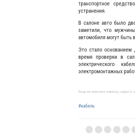
транспортное средств
устранения.
В салоне авто было дв
заметили, что мужчины
автомобиля могут быть 
Это стало основанием 
время проверки в сал
электрического каб
электромонтажных работ
Якщо ви помітили помилку, виділіть нео
#кабель