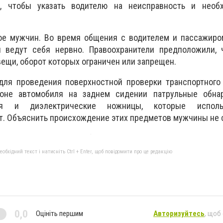
о, чтобы указать водителю на неисправность и необ
ое мужчин. Во время общения с водителем и пассажиро
 ведут себя нервно. Правоохранители предположили, 
вещи, оборот которых ограничен или запрещен.
для проведения поверхностной проверки транспортного 
оне автомобиля на заднем сидении патрульные обна
еля и диэлектрические ножницы, которые испол
. Объяснить происхождение этих предметов мужчины не 
бхідний текст і натисніть Ctrl + Enter, щоб повідомити про це редакцію
0,0
Оцініть першим
Авторизуйтесь
, щоб