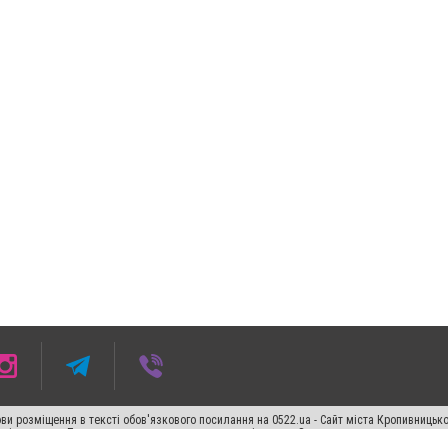
ви розміщення в тексті обов'язкового посилання на 0522.ua - Сайт міста Кропивницьк
кості джерела. Порушення виняткових прав переслідується Законом.