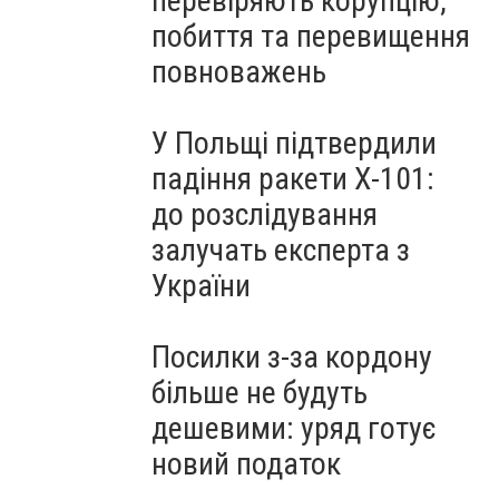
перевіряють корупцію,
побиття та перевищення
повноважень
У Польщі підтвердили
падіння ракети Х-101:
до розслідування
залучать експерта з
України
Посилки з-за кордону
більше не будуть
дешевими: уряд готує
новий податок