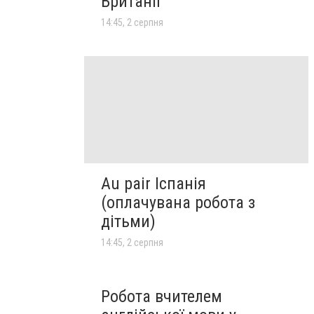
Британії
14:45, 2 серпня
Au pair Іспанія
(оплачувана робота з
дітьми)
14:45, 2 серпня
Робота вчителем