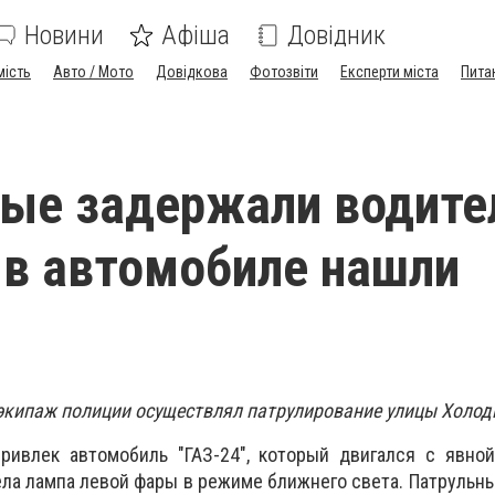
Новини
Афіша
Довідник
мість
Авто / Мото
Довідкова
Фотозвіти
Експерти міста
Пита
ые задержали водител
 в автомобиле нашли
экипаж полиции осуществлял патрулирование улицы Холод
ривлек автомобиль "ГАЗ-24", который двигался с явной
ела лампа левой фары в режиме ближнего света. Патрульн