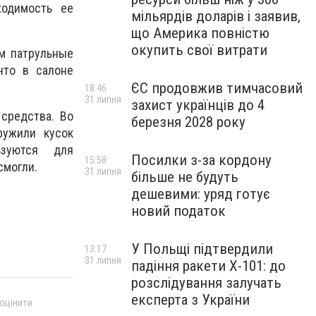
ходимость ее
мільярдів доларів і заявив,
що Америка повністю
окупить свої витрати
м патрульные
что в салоне
ЄС продовжив тимчасовий
18:46
31 липня
захист українців до 4
средства. Во
березня 2028 року
ружили кусок
ьзуются для
Посилки з-за кордону
15:58
смогли.
31 липня
більше не будуть
дешевими: уряд готує
новий податок
У Польщі підтвердили
13:17
31 липня
падіння ракети Х-101: до
розслідування залучать
експерта з України
 оцінити