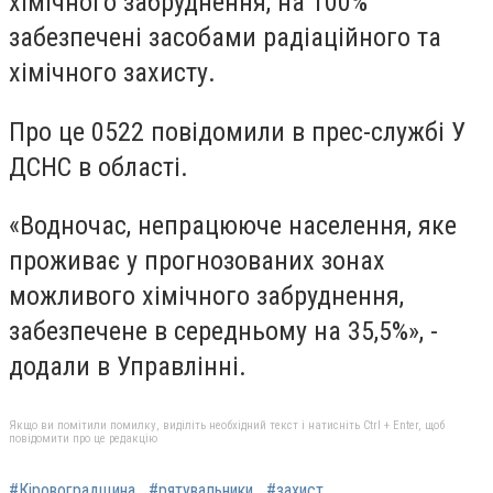
хімічного забруднення, на 100%
забезпечені засобами радіаційного та
хімічного захисту.
Про це 0522 повідомили в прес-службі У
ДСНС в області.
«Водночас, непрацююче населення, яке
проживає у прогнозованих зонах
можливого хімічного забруднення,
забезпечене в середньому на 35,5%», -
додали в Управлінні.
Якщо ви помітили помилку, виділіть необхідний текст і натисніть Ctrl + Enter, щоб
повідомити про це редакцію
#Кіровоградщина
#рятувальники
#захист