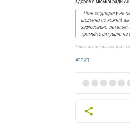
здоров’я міської ради Ан
- Нині епідпорогу не 
щоденно по кожній шко
зафіксовано летальні
тримайте ситуацію на 
Якщо ви помітили помилку, виділіть нео
#ГРИП