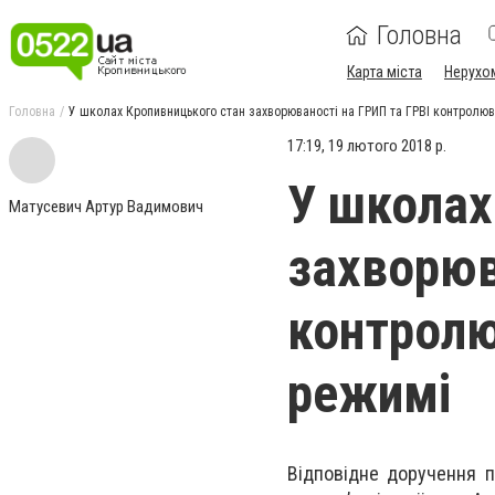
Головна
Карта міста
Нерухо
Головна
У школах Кропивницького стан захворюваності на ГРИП та ГРВІ контролю
17:19, 19 лютого 2018 р.
У школах
Матусевич Артур Вадимович
захворюв
контролю
режимі
Відповідне доручення п