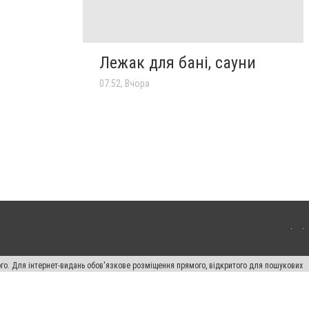
Лежак для бані, сауни
07:52, Вчора
ого. Для інтернет-видань обов'язкове розміщення прямого, відкритого для пошукових
лама" публікуються на правах реклами.