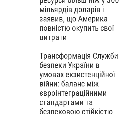
ресурси більш ніж у 300
мільярдів доларів і
заявив, що Америка
повністю окупить свої
витрати
Трансформація Служби
безпеки України в
умовах екзистенційної
війни: баланс між
євроінтеграційними
стандартами та
безпековою стійкістю