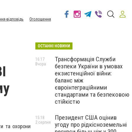
ння-відповідь
Оголошення
ОСТАННІ НОВИНИ
Трансформація Служби
16:17
Вчора
безпеки України в умовах
І
екзистенційної війни:
баланс між
му
євроінтеграційними
стандартами та безпековою
стійкістю
Президент США оцінив
15:18
2 серпня
угоду про рідкісноземельні
ти та охорони
ресурси більш ніж у 300