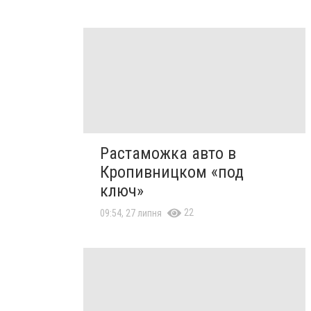
Растаможка авто в
Кропивницком «под
ключ»
22
09:54, 27 липня