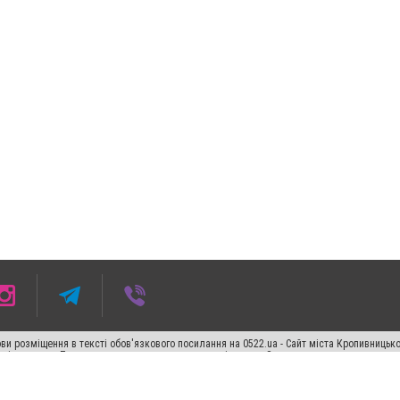
ви розміщення в тексті обов'язкового посилання на 0522.ua - Сайт міста Кропивницьк
кості джерела. Порушення виняткових прав переслідується Законом.
ський спецпроєкт", "Політичні новини", "Пресреліз", "PR", "Офіційно", "Політична рек