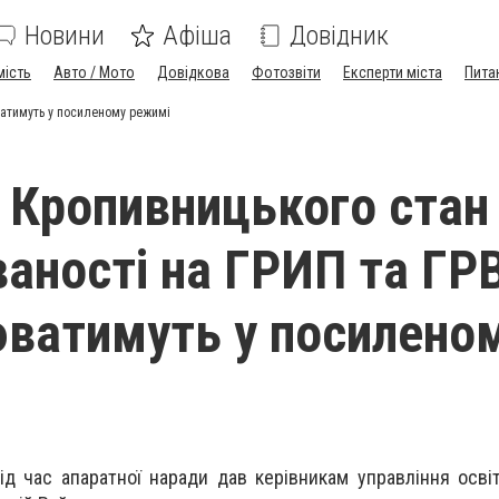
Новини
Афіша
Довідник
мість
Авто / Мото
Довідкова
Фотозвіти
Експерти міста
Пита
ватимуть у посиленому режимі
 Кропивницького стан
аності на ГРИП та ГРВ
ватимуть у посилено
ід час апаратної наради дав керівникам управління осві