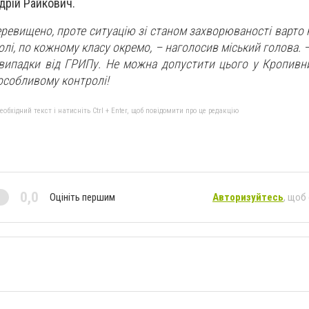
дрій Райкович.
перевищено, проте ситуацію зі станом захворюваності варт
лі, по кожному класу окремо, – наголосив міський голова. –
 випадки від ГРИПу. Не можна допустити цього у Кропивн
особливому контролі!
бхідний текст і натисніть Ctrl + Enter, щоб повідомити про це редакцію
0,0
Оцініть першим
Авторизуйтесь
, щоб