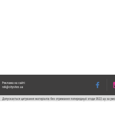
Реклама на сайті:
rek@citysites.ua
Допускається цитування матеріалів без отримання попередньої згоди 0522.ua за умо
систем гіперпосилання на цитовані статті не нижче другого абзацу в тексті або в я
Матеріали з плашками "Новини компаній", "Промо", "Партнерський матеріал", "Партнер