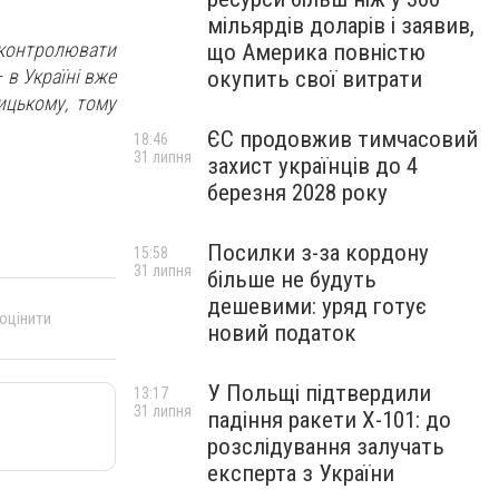
мільярдів доларів і заявив,
о контролювати
що Америка повністю
 в Україні вже
окупить свої витрати
ицькому, тому
ЄС продовжив тимчасовий
18:46
31 липня
захист українців до 4
березня 2028 року
Посилки з-за кордону
15:58
31 липня
більше не будуть
дешевими: уряд готує
 оцінити
новий податок
У Польщі підтвердили
13:17
31 липня
падіння ракети Х-101: до
розслідування залучать
експерта з України