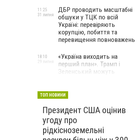
ДБР проводить масштабні
11:25
31 липня
обшуки у ТЦК по всій
Україні: перевіряють
корупцію, побиття та
перевищення повноважень
«Україна виходить на
18:10
29 липня
перший план». Трамп і
Зеленський можуть
використати одне одного у
власних інтересах — NYT
ТОП НОВИНИ
Співробітники СБУ пройшли
18:03
Президент США оцінив
29 липня
навчання зі зміцнення
доброчесності й
угоду про
ефективного урядування
рідкісноземельні