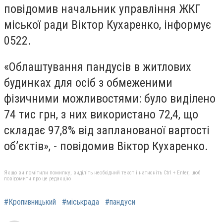
повідомив начальник управління ЖКГ
міської ради Віктор Кухaренко, інформує
0522.
«Облаштування пандусів в житлових
будинках для осіб з обмеженими
фізичними можливостями: було виділено
74 тис грн, з них використано 72,4, що
складає 97,8% від запланованої вартості
об’єктів», - повідомив Віктор Кухаренко.
Якщо ви помітили помилку, виділіть необхідний текст і натисніть Ctrl + Enter, щоб
повідомити про це редакцію
#Кропивницький
#міськрада
#пандуси