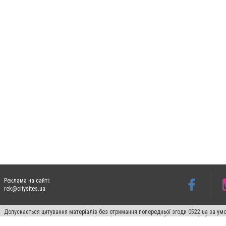
Реклама на сайті:
rek@citysites.ua
Допускається цитування матеріалів без отримання попередньої згоди 0522.ua за умо
систем гіперпосилання на цитовані статті не нижче другого абзацу в тексті або в я