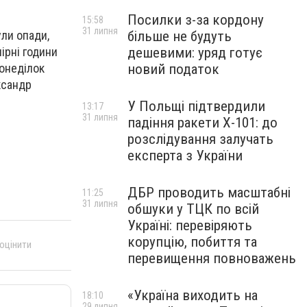
Посилки з-за кордону
15:58
31 липня
більше не будуть
ули опади,
дешевими: уряд готує
чірні години
новий податок
понеділок
ксандр
У Польщі підтвердили
13:17
31 липня
падіння ракети Х-101: до
розслідування залучать
експерта з України
ДБР проводить масштабні
11:25
31 липня
обшуки у ТЦК по всій
Україні: перевіряють
корупцію, побиття та
 оцінити
перевищення повноважень
«Україна виходить на
18:10
29 липня