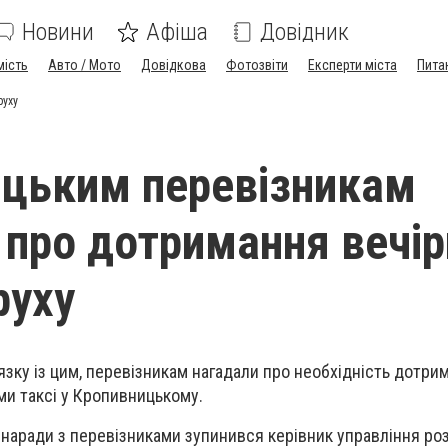
Новини
Афіша
Довідник
мість
Авто / Мото
Довідкова
Фотозвіти
Експерти міста
Пита
руху
цьким перевізникам
 про дотримання вечір
руху
’язку із цим, перевізникам нагадали про необхідність дотри
ми таксі у Кропивницькому.
с наради з перевізниками зупинився керівник управління ро