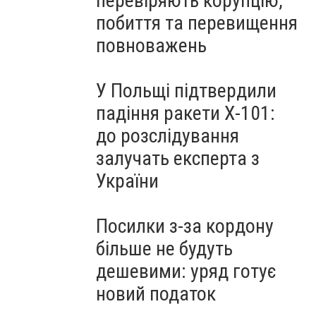
перевіряють корупцію,
побиття та перевищення
повноважень
У Польщі підтвердили
падіння ракети Х-101:
до розслідування
залучать експерта з
України
Посилки з-за кордону
більше не будуть
дешевими: уряд готує
новий податок