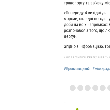
транспорту та зв’язку мі
«Попереду 4 вихідні дні.
морози, складні погодні у
доби на всіх напрямках: 
розпочався з того, що л
Вергун.
Згідно з інформацією, тр
Якщо ви помітили помилку, виділіть нео
#Кропивницький
#міськрад