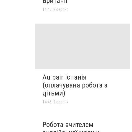
Британії
14:45, 2 серпня
Au pair Іспанія
(оплачувана робота з
дітьми)
14:45, 2 серпня
Робота вчителем