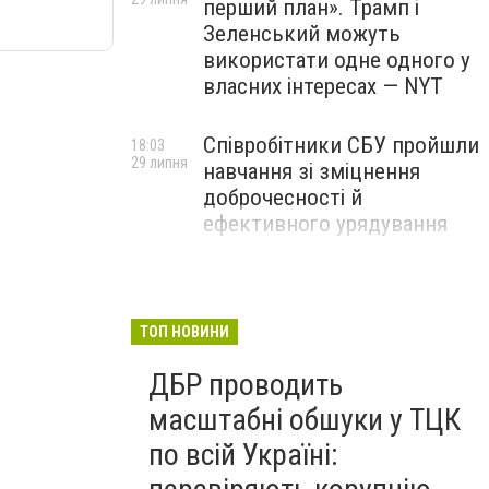
перший план». Трамп і
Зеленський можуть
використати одне одного у
власних інтересах — NYT
Співробітники СБУ пройшли
18:03
29 липня
навчання зі зміцнення
доброчесності й
ефективного урядування
Іран намагався раптово
16:00
29 липня
атакувати американські
війська: у CENTCOM
ТОП НОВИНИ
заявили про перехоплення
ДБР проводить
всіх ракет
масштабні обшуки у ТЦК
по всій Україні: