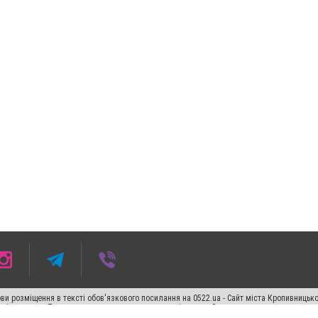
ви розміщення в тексті обов'язкового посилання на 0522.ua - Сайт міста Кропивницьк
кості джерела. Порушення виняткових прав переслідується Законом.