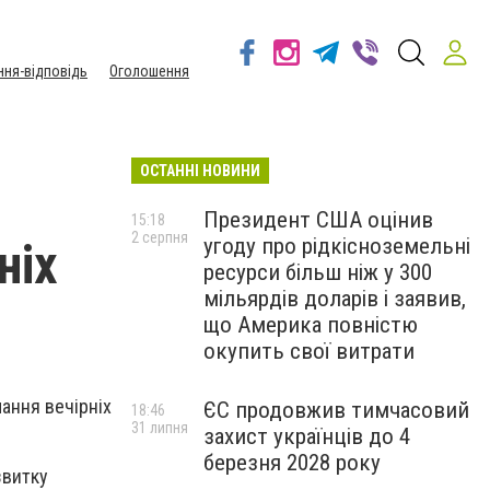
ння-відповідь
Оголошення
ОСТАННІ НОВИНИ
Президент США оцінив
15:18
2 серпня
угоду про рідкісноземельні
ніх
ресурси більш ніж у 300
мільярдів доларів і заявив,
що Америка повністю
окупить свої витрати
мання вечірніх
ЄС продовжив тимчасовий
18:46
31 липня
захист українців до 4
березня 2028 року
звитку