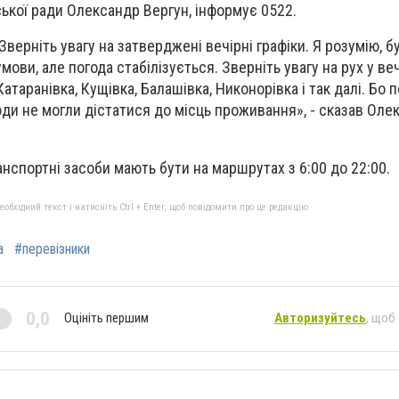
ської ради Олександр Вергун, інформує 0522.
 Зверніть увагу на затверджені вечірні графіки. Я розумію, б
мови, але погода стабілізується. Зверніть увагу на рух у ве
Катаранівка, Кущівка, Балашівка, Никонорівка і так далі. Бо 
юди не могли дістатися до місць проживання», - сказав Оле
анспортні засоби мають бути на маршрутах з 6:00 до 22:00.
бхідний текст і натисніть Ctrl + Enter, щоб повідомити про це редакцію
а
#перевізники
0,0
Оцініть першим
Авторизуйтесь
, щоб