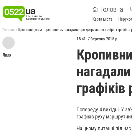
Головна
Карта міста
Нерухо
Головна
Кропивницьким перевізникам нагадали про дотримання вечірніх графіків 
15:41, 7 березня 2018 р.
Кропивни
Лиля
нагадали
графіків 
Попереду 4 вихідні. У зв
графіків руху маршрутни
На цьому питанні під ча